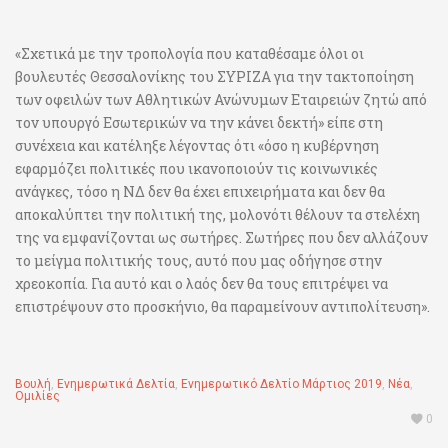
«Σχετικά με την τροπολογία που καταθέσαμε όλοι οι
βουλευτές Θεσσαλονίκης του ΣΥΡΙΖΑ για την τακτοποίηση
των οφειλών των Αθλητικών Ανώνυμων Εταιρειών ζητώ από
τον υπουργό Εσωτερικών να την κάνει δεκτή» είπε στη
συνέχεια και κατέληξε λέγοντας ότι «όσο η κυβέρνηση
εφαρμόζει πολιτικές που ικανοποιούν τις κοινωνικές
ανάγκες, τόσο η ΝΔ δεν θα έχει επιχειρήματα και δεν θα
αποκαλύπτει την πολιτική της, μολονότι θέλουν τα στελέχη
της να εμφανίζονται ως σωτήρες. Σωτήρες που δεν αλλάζουν
το μείγμα πολιτικής τους, αυτό που μας οδήγησε στην
χρεοκοπία. Για αυτό και ο λαός δεν θα τους επιτρέψει να
επιστρέψουν στο προσκήνιο, θα παραμείνουν αντιπολίτευση».
Βουλή
,
Ενημερωτικά Δελτία
,
Ενημερωτικό Δελτίο Μάρτιος 2019
,
Νέα
,
Ομιλίες
0