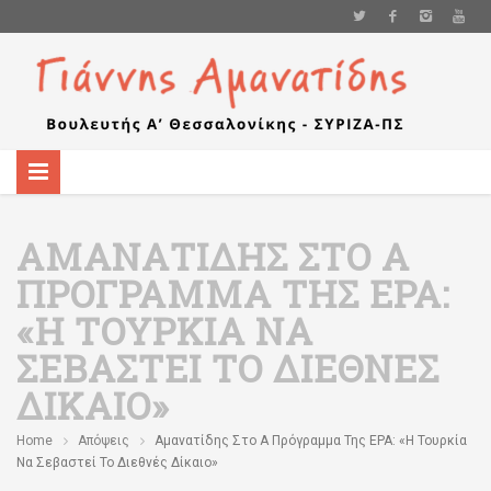
ΑΜΑΝΑΤΊΔΗΣ ΣΤΟ Α
ΠΡΌΓΡΑΜΜΑ ΤΗΣ ΕΡΑ:
«Η ΤΟΥΡΚΊΑ ΝΑ
ΣΕΒΑΣΤΕΊ ΤΟ ΔΙΕΘΝΈΣ
ΔΊΚΑΙΟ»
Home
Απόψεις
Αμανατίδης Στο Α Πρόγραμμα Της ΕΡΑ: «Η Τουρκία
Να Σεβαστεί Το Διεθνές Δίκαιο»