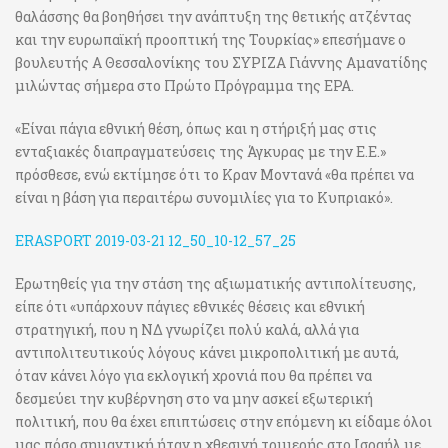
θαλάσσης θα βοηθήσει την ανάπτυξη της θετικής ατζέντας
και την ευρωπαϊκή προοπτική της Τουρκίας» επεσήμανε ο
βουλευτής Α Θεσσαλονίκης του ΣΥΡΙΖΑ Γιάννης Αμανατίδης
μιλώντας σήμερα στο Πρώτο Πρόγραμμα της ΕΡΑ.
«Είναι πάγια εθνική θέση, όπως και η στήριξή μας στις
ενταξιακές διαπραγματεύσεις της Άγκυρας με την Ε.Ε.»
πρόσθεσε, ενώ εκτίμησε ότι το Κραν Μοντανά «θα πρέπει να
είναι η βάση για περαιτέρω συνομιλίες για το Κυπριακό».
ERASPORT 2019-03-21 12_50_10-12_57_25
Ερωτηθείς για την στάση της αξιωματικής αντιπολίτευσης,
είπε ότι «υπάρχουν πάγιες εθνικές θέσεις και εθνική
στρατηγική, που η ΝΔ γνωρίζει πολύ καλά, αλλά για
αντιπολιτευτικούς λόγους κάνει μικροπολιτική με αυτά,
όταν κάνει λόγο για εκλογική χρονιά που θα πρέπει να
δεσμεύει την κυβέρνηση στο να μην ασκεί εξωτερική
πολιτική, που θα έχει επιπτώσεις στην επόμενη κι είδαμε όλοι
μας πόσο σημαντική ήταν η χθεσινή τριμερής στο Ισραήλ με