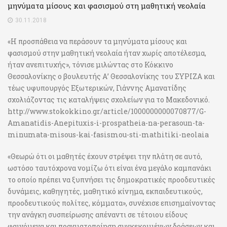
μηνύματα μίσους και φασισμού στη μαθητική νεολαία
30.11.2018
«Η προσπάθεια να περάσουν τα μηνύματα μίσους και
φασισμού στην μαθητική νεολαία ήταν χωρίς αποτέλεσμα,
ήταν ανεπιτυχής», τόνισε μιλώντας στο Κόκκινο
Θεσσαλονίκης ο βουλευτής Α’ Θεσσαλονίκης του ΣΥΡΙΖΑ και
τέως υφυπουργός Εξωτερικών, Γιάννης Αμανατίδης
σχολιάζοντας τις καταλήψεις σχολείων για το Μακεδονικό.
http://www.stokokkino.gr/article/1000000000070877/G-
Amanatidis-Anepituxis-i-prospatheia-na-perasoun-ta-
minumata-misous-kai-fasismou-sti-mathitiki-neolaia
«Θεωρώ ότι οι μαθητές έχουν στρέψει την πλάτη σε αυτό,
ωστόσο ταυτόχρονα νομίζω ότι είναι ένα μεγάλο καμπανάκι
το οποίο πρέπει να ξυπνήσει τις δημοκρατικές προοδευτικές
δυνάμεις, καθηγητές, μαθητικό κίνημα, εκπαιδευτικούς,
προοδευτικούς πολίτες, κόμματα», συνέχισε επισημαίνοντας
την ανάγκη συσπείρωσης απέναντι σε τέτοιου είδους
φαινόμενα και πραγματοποίηση συγκεκριμένων δράσεων και