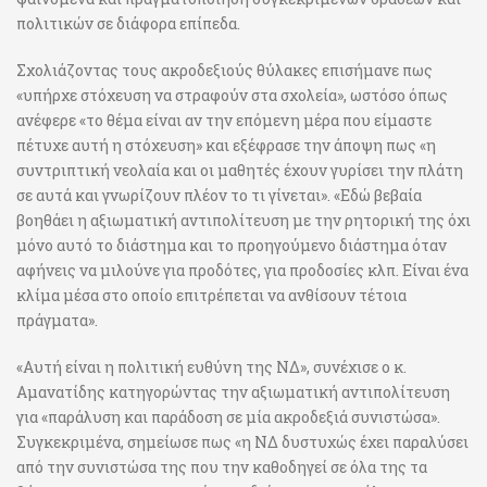
πολιτικών σε διάφορα επίπεδα.
Σχολιάζοντας τους ακροδεξιούς θύλακες επισήμανε πως
«υπήρχε στόχευση να στραφούν στα σχολεία», ωστόσο όπως
ανέφερε «το θέμα είναι αν την επόμενη μέρα που είμαστε
πέτυχε αυτή η στόχευση» και εξέφρασε την άποψη πως «η
συντριπτική νεολαία και οι μαθητές έχουν γυρίσει την πλάτη
σε αυτά και γνωρίζουν πλέον το τι γίνεται». «Εδώ βεβαία
βοηθάει η αξιωματική αντιπολίτευση με την ρητορική της όχι
μόνο αυτό το διάστημα και το προηγούμενο διάστημα όταν
αφήνεις να μιλούνε για προδότες, για προδοσίες κλπ. Είναι ένα
κλίμα μέσα στο οποίο επιτρέπεται να ανθίσουν τέτοια
πράγματα».
«Αυτή είναι η πολιτική ευθύνη της ΝΔ», συνέχισε ο κ.
Αμανατίδης κατηγορώντας την αξιωματική αντιπολίτευση
για «παράλυση και παράδοση σε μία ακροδεξιά συνιστώσα».
Συγκεκριμένα, σημείωσε πως «η ΝΔ δυστυχώς έχει παραλύσει
από την συνιστώσα της που την καθοδηγεί σε όλα της τα