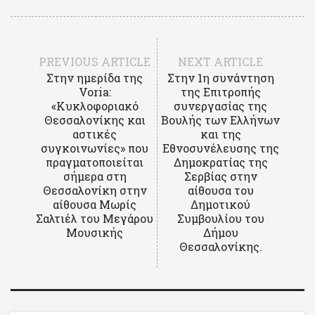
PREVIOUS ARTICLE
NEXT ARTICLE
Στην ημερίδα της
Στην 1η συνάντηση
Voria:
της Επιτροπής
«Κυκλοφοριακό
συνεργασίας της
Θεσσαλονίκης και
Βουλής των Ελλήνων
αστικές
και της
συγκοινωνίες» που
Εθνοσυνέλευσης της
πραγματοποιείται
Δημοκρατίας της
σήμερα στη
Σερβίας στην
Θεσσαλονίκη στην
αίθουσα του
αίθουσα Μωρίς
Δημοτικού
Σαλτιέλ του Μεγάρου
Συμβουλίου του
Μουσικής
Δήμου
Θεσσαλονίκης.