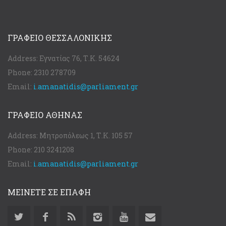
ΓΡΑΦΕΊΟ ΘΕΣΣΑΛΟΝΊΚΗΣ
Address:
Εγνατίας 76, Τ.Κ. 54624
Phone:
2310 278709
Email:
i.amanatidis@parliament.gr
ΓΡΑΦΕΊΟ ΑΘΉΝΑΣ
Address:
Μητροπόλεως 1, Τ.Κ. 105 57
Phone:
210 3241208
Email:
i.amanatidis@parliament.gr
ΜΕΙΝΕΤΕ ΣΕ ΕΠΑΦΗ