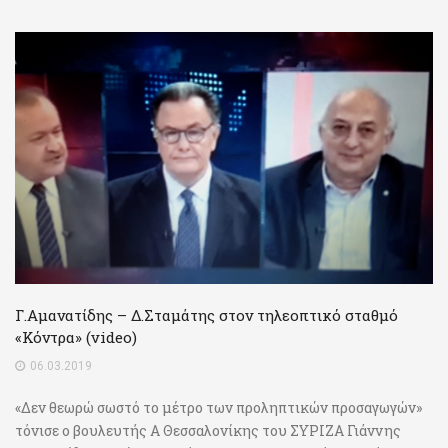
Γ.Αμανατίδης – Δ.Σταμάτης στον τηλεοπτικό σταθμό
«Κόντρα» (video)
06.03.2019
«Δεν θεωρώ σωστό το μέτρο των προληπτικών προσαγωγών»
τόνισε ο βουλευτής Α Θεσσαλονίκης του ΣΥΡΙΖΑ Γιάννης