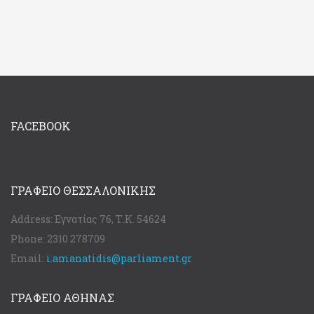
FACEBOOK
ΓΡΑΦΕΊΟ ΘΕΣΣΑΛΟΝΊΚΗΣ
Address:
Εγνατίας 76, Τ.Κ. 54624
Phone:
2310 278709
Email:
i.amanatidis@parliament.gr
ΓΡΑΦΕΊΟ ΑΘΉΝΑΣ