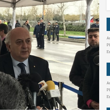
A
P
E
A
P
E