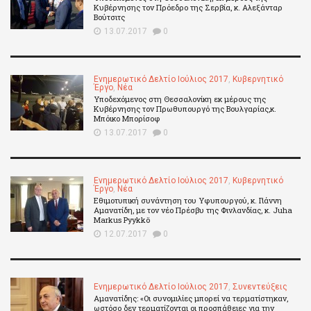
Κυβέρνησης τον Πρόεδρο της Σερβία, κ. Αλεξάνταρ
Βούτσιτς
13.07.2017
0
Ενημερωτικό Δελτίο Ιούλιος 2017
,
Κυβερνητικό
Έργο
,
Νέα
Υποδεχόμενος στη Θεσσαλονίκη εκ μέρους της
Κυβέρνησης τον Πρωθυπουργό της Βουλγαρίας,κ.
Μπόικο Μπορίσοφ
13.07.2017
0
Ενημερωτικό Δελτίο Ιούλιος 2017
,
Κυβερνητικό
Έργο
,
Νέα
Εθιμοτυπική συνάντηση του Υφυπουργού, κ. Γιάννη
Αμανατίδη, με τον νέο Πρέσβυ της Φινλανδίας, κ. Juha
Markus Pyykkö
12.07.2017
0
Ενημερωτικό Δελτίο Ιούλιος 2017
,
Συνεντεύξεις
Αμανατίδης: «Οι συνομιλίες μπορεί να τερματίστηκαν,
ωστόσο δεν τερματίζονται οι προσπάθειες για την