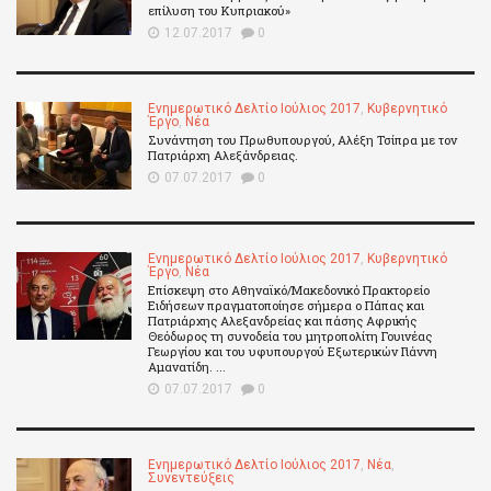
επίλυση του Κυπριακού»
12.07.2017
0
Ενημερωτικό Δελτίο Ιούλιος 2017
,
Κυβερνητικό
Έργο
,
Νέα
Συνάντηση του Πρωθυπουργού, Αλέξη Τσίπρα με τον
Πατριάρχη Αλεξάνδρειας.
07.07.2017
0
Ενημερωτικό Δελτίο Ιούλιος 2017
,
Κυβερνητικό
Έργο
,
Νέα
Επίσκεψη στο Αθηναϊκό/Μακεδονικό Πρακτορείο
Ειδήσεων πραγματοποίησε σήμερα ο Πάπας και
Πατριάρχης Αλεξανδρείας και πάσης Αφρικής
Θεόδωρος τη συνοδεία του μητροπολίτη Γουινέας
Γεωργίου και του υφυπουργού Εξωτερικών Γιάννη
Αμανατίδη. ...
07.07.2017
0
Ενημερωτικό Δελτίο Ιούλιος 2017
,
Νέα
,
Συνεντεύξεις