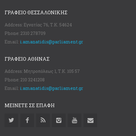
ΓΡΑΦΕΊΟ ΘΕΣΣΑΛΟΝΊΚΗΣ
Address:
Εγνατίας 76, Τ.Κ. 54624
Phone:
2310 278709
Email:
i.amanatidis@parliament.gr
ΓΡΑΦΕΊΟ ΑΘΉΝΑΣ
Address:
Μητροπόλεως 1, Τ.Κ. 105 57
Phone:
210 3241208
Email:
i.amanatidis@parliament.gr
ΜΕΙΝΕΤΕ ΣΕ ΕΠΑΦΗ