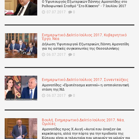
Ο Υφυπουργός Εξωτερικών Γιάννης Αμανατίδης στο
Ραδιοφωνικό Σταθμό "Στο Κόκκινο" - 7 Ιουλίου 2017
07.07.2017
0
Ενημερωτικό Δελτίο Ιούλιος 2017
,
Κυβερνητικό
Έργο
,
Νέα
Δήλωση Υφυπουργού Εξωτερικών, Γιάννη Αμανατίδη
για τις αστικές συγκοινωνίες της Θεσσαλονίκης
06.07.2017
0
Ενημερωτικό Δελτίο Ιούλιος 2017
,
Συνεντεύξεις
Αμανατίδης: «Προπέτασμα καπνού» η αντιπολιτευτική
στάση της ΝΔ
06.07.2017
0
Βουλή
,
Ενημερωτικό Δελτίο Ιούλιος 2017
,
Νέα
,
Ομιλίες
Αμανατίδης προς Χ.Αυγή «Αυτοί που άνοιξαν όχι
κερκόπορτα, αλλά την πόρτα για την προδοσία της
Κύπρου είναι οι τελευταίοι που μπορούν να μιλούν για