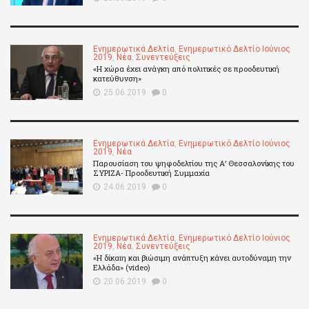
Ενημερωτικά Δελτία
,
Ενημερωτικό Δελτίο Ιούνιος
2019
,
Νέα
,
Συνεντεύξεις
«Η χώρα έχει ανάγκη από πολιτικές σε προοδευτική
κατεύθυνση»
25.06.2019
0
Ενημερωτικά Δελτία
,
Ενημερωτικό Δελτίο Ιούνιος
2019
,
Νέα
Παρουσίαση του ψηφοδελτίου της Α’ Θεσσαλονίκης του
ΣΥΡΙΖΑ- Προοδευτική Συμμαχία
24.06.2019
0
Ενημερωτικά Δελτία
,
Ενημερωτικό Δελτίο Ιούνιος
2019
,
Νέα
,
Συνεντεύξεις
«Η δίκαιη και βιώσιμη ανάπτυξη κάνει αυτοδύναμη την
Ελλάδα» (video)
20.06.2019
0