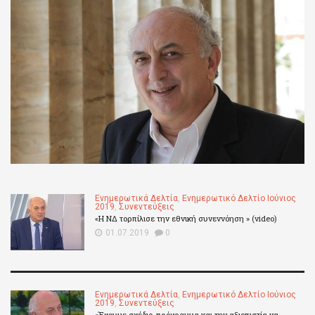
Ενημερωτικά Δελτία
,
Ενημερωτικό Δελτίο Ιούνιος
2019
,
Συνεντεύξεις
«Η ΝΔ τορπίλισε την εθνική συνεννόηση » (video)
01.07.2019
0
Ενημερωτικά Δελτία
,
Ενημερωτικό Δελτίο Ιούνιος
2019
,
Συνεντεύξεις
«Έχουμε σχέδιο, πρόγραμμα και την αξιοπιστία να