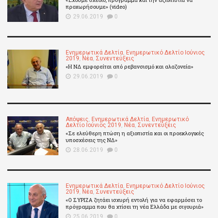
προχωρήσουμε» (video)
29.06.2019
0
Ενημερωτικά Δελτία
,
Ενημερωτικό Δελτίο Ιούνιος
2019
,
Νέα
,
Συνεντεύξεις
«Η ΝΔ εμφορείται από ρεβανσισμό και αλαζονεία»
29.06.2019
0
Απόψεις
,
Ενημερωτικά Δελτία
,
Ενημερωτικό
Δελτίο Ιούνιος 2019
,
Νέα
,
Συνεντεύξεις
«Σε ελεύθερη πτώση η αξιοπιστία και οι προεκλογικές
υποσχέσεις της ΝΔ»
28.06.2019
0
Ενημερωτικά Δελτία
,
Ενημερωτικό Δελτίο Ιούνιος
2019
,
Νέα
,
Συνεντεύξεις
«Ο ΣΥΡΙΖΑ ζητάει ισχυρή εντολή για να εφαρμόσει το
πρόγραμμα που θα χτίσει τη νέα Ελλάδα με σιγουριά»
25.06.2019
0