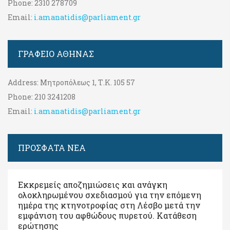
Phone:
2310 278709
Email:
i.amanatidis@parliament.gr
ΓΡΑΦΕΊΟ ΑΘΉΝΑΣ
Address:
Μητροπόλεως 1, Τ.Κ. 105 57
Phone:
210 3241208
Email:
i.amanatidis@parliament.gr
ΠΡΟΣΦΑΤΑ ΝΕΑ
Εκκρεμείς αποζημιώσεις και ανάγκη
ολοκληρωμένου σχεδιασμού για την επόμενη
ημέρα της κτηνοτροφίας στη Λέσβο μετά την
εμφάνιση του αφθώδους πυρετού. Kατάθεση
ερώτησης