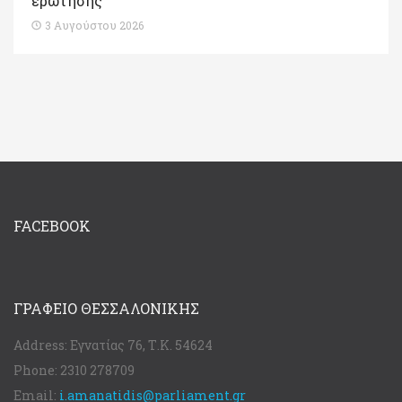
ερώτησης
3 Αυγούστου 2026
FACEBOOK
ΓΡΑΦΕΊΟ ΘΕΣΣΑΛΟΝΊΚΗΣ
Address:
Εγνατίας 76, Τ.Κ. 54624
Phone:
2310 278709
Email:
i.amanatidis@parliament.gr