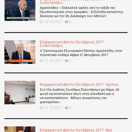
Συνεντεύξεις
Αμανατίδης: « Πολλαπλά οφέλη από το ταξίδι του
Πρωθυπουργού στην Αμερική» - Η Ελλάδα καταλύτης
διαλόγου με την 2η Διάσκεψη των Αθηνών
12.10.2017
0
Ενημερωτικό Δελτίο Οκτώβριος 2017
,
Συνεντεύξεις
Ο Υφυπουργός Εξωτερικών Γιάννης Αμανατίδης στον
τηλεοπτικό σταθμό Alpha 11 Οκτωβρίου 2017
11.10.2017
0
Ενημερωτικό Δελτίο Οκτώβριος 2017
,
Ομιλίες
Στο 10ο Διεθνές Συνέδριο Πολυτέκνων με θέμα: «Η
φυγή προσοντούχων νέων στην αλλοδαπή και η
υπογεννητικότητα - Μέτρα αναχαίτισης του
φαινομένου».
07.10.2017
0
Ενημερωτικό Δελτίο Οκτώβριος 2017
,
Νέα