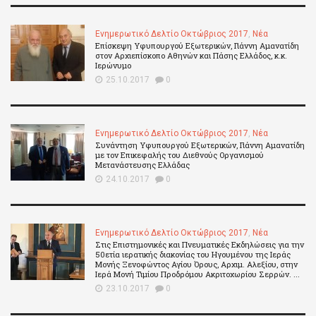
Ενημερωτικό Δελτίο Οκτώβριος 2017
,
Νέα
Επίσκεψη Υφυπουργού Εξωτερικών, Γιάννη Αμανατίδη
στον Αρχιεπίσκοπο Αθηνών και Πάσης Ελλάδος, κ.κ.
Ιερώνυμο
25.10.2017
0
Ενημερωτικό Δελτίο Οκτώβριος 2017
,
Νέα
Συνάντηση Υφυπουργού Εξωτερικών, Γιάννη Αμανατίδη
με τον Επικεφαλής του Διεθνούς Οργανισμού
Μετανάστευσης Ελλάδας
24.10.2017
0
Ενημερωτικό Δελτίο Οκτώβριος 2017
,
Νέα
Στις Επιστημονικές και Πνευματικές Εκδηλώσεις για την
50ετία ιερατικής διακονίας του Ηγουμένου της Ιεράς
Μονής Ξενοφώντος Αγίου Όρους, Αρχιμ. Αλεξίου, στην
Ιερά Μονή Τιμίου Προδρόμου Ακριτοχωρίου Σερρών. ...
23.10.2017
0