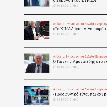
διεύρυνση του ΣΥΡΙΖΑ
16.10.2019
0
Απόψεις
,
Ενημερωτικά Δελτία
,
Ενημερω
«Το ΚΙΝΑΛ έχει γίνει ουρά 
16.10.2019
0
Απόψεις
,
Ενημερωτικά Δελτία
,
Ενημερω
O Γιάννης Αμανατίδης στο «
15.10.2019
0
Απόψεις
,
Ενημερωτικά Δελτία
,
Ενημερω
«Προσφυγικό είναι και όχι μ
14.10.2019
0