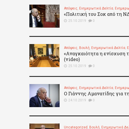
Απόψεις
,
Ενημερωτικά Δελτία
,
Ενημερω
«Πολιτική του Σοκ από τη Ν
25.10.2019
0
Απόψεις
,
Βουλή
,
Ενημερωτικά Δελτία
,
Ε
«Αναγκαιότητα η ενίσχυση 
(video)
25.10.2019
0
Απόψεις
,
Ενημερωτικά Δελτία
,
Ενημερω
Ο Γιάννης Αμανατίδης για τη
24.10.2019
0
Uncategorized
,
Βουλή
,
Ενημερωτικά Δε