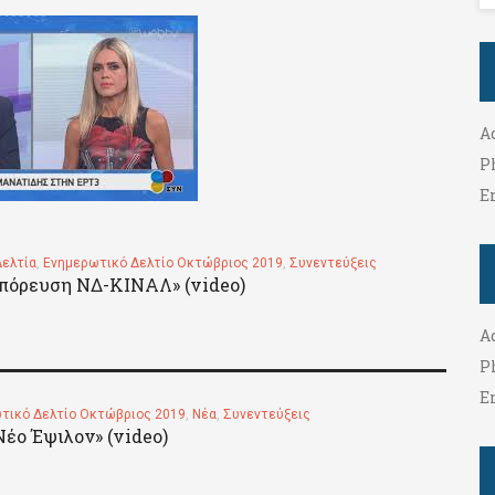
A
P
E
Δελτία
,
Ενημερωτικό Δελτίο Οκτώβριος 2019
,
Συνεντεύξεις
μπόρευση ΝΔ-ΚΙΝΑΛ» (video)
A
P
E
τικό Δελτίο Οκτώβριος 2019
,
Νέα
,
Συνεντεύξεις
Νέο Έψιλον» (video)