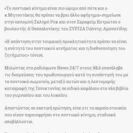
«Το ποντιακό κίνημα είναι πιο ώριμο από πότε και ο
κ.Μητσοτάκης θα πρέπει να βρει άλλο αφήγημα» σημείωσε
στην εκπομπή Σκληρό Ροκ και στον Σεραφείμ Κοτρώτσο ο
βουλευτής Α΄Θεσσαλονίκης του ΣΥΡΙΖΑ Γιάννης Αμανατίδης.
«Η απάντηση στην τουρκική προκλητικότητα πρέπει να είναι
η ενότητά του ποντιακού κινήματος και η διεθνοποίηση του
ζητήματος» τόνισε.
Μιλώντας στο ραδιόφωνο News 24/7 στους 88,6 επανέλαβε
τις δεσμεύσεις του πρωθυπουργού κατά τη συνάντησή του με
τα ποντιακά σωματεία, μεταξύ αυτών και η λεπτομερής
καταγραφή της Γενοκτονίας σε ειδικό κεφάλαιο στα νέα βιβλία
του γυμνασίου και του λυκείου.
Απαντώντας σε σχετική ερώτηση, είπε οτι τα ακραία στοιχεία
που είχαν παρεισφρήσει στο ποντιακό κίνημα, σταδιακά
αποβάλλονται.