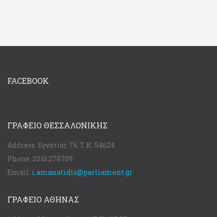
FACEBOOK
ΓΡΑΦΕΊΟ ΘΕΣΣΑΛΟΝΊΚΗΣ
Address:
Εγνατίας 76, Τ.Κ. 54624
Phone:
2310 278709
Email:
i.amanatidis@parliament.gr
ΓΡΑΦΕΊΟ ΑΘΉΝΑΣ