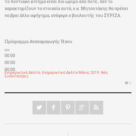
Το ποντιακό κίνημα είναι πιο ώριμο από πότε , δεν το
χαρακτηρίζουν τα στοιχεία αυτά, ο κ. Μητσοτάκης θα πρέπει
να βρει άλλο αφήγημα, ανέφερε ο βουλευτής του ΣΥΡΙΖΑ.
Πρόγραμμα Αναπαραγωγής Ήχου
00:00
00:00
00:00
Ενημερωτικά Δελτία
,
Ενημερωτικό Δελτίο Μάιος 2019
,
Νέα
,
Συνεντεύξεις
0