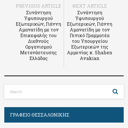
PREVIOUS ARTICLE
NEXT ARTICLE
Συνάντηση
Συνάντηση
Υφυπουργού
Υφυπουργού
Εξωτερικών, Γιάννη
Εξωτερικών, Γιάννη
Αμανατίδη με τον
Αμανατίδη με τον
Επικεφαλής του
Γενικό Γραμματέα
Διεθνούς
του Υπουργείου
Οργανισμού
Εξωτερικών της
Μετανάστευσης
Αρμενίας κ. Shahen
Ελλάδας
Avakian
ΓΡΑΦΕΊΟ ΘΕΣΣΑΛΟΝΊΚΗΣ