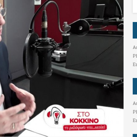
A
P
E
A
P
E