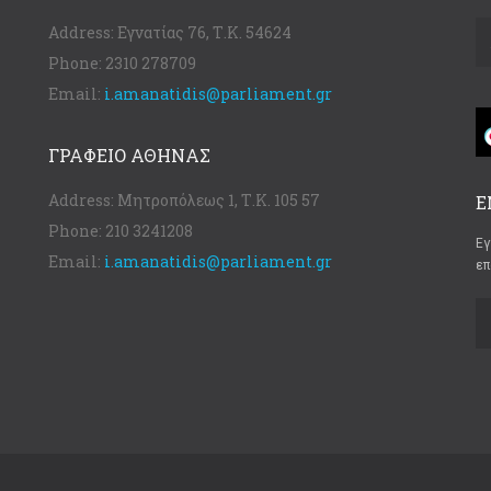
Address:
Εγνατίας 76, Τ.Κ. 54624
Phone:
2310 278709
Email:
i.amanatidis@parliament.gr
ΓΡΑΦΕΊΟ ΑΘΉΝΑΣ
Address:
Μητροπόλεως 1, Τ.Κ. 105 57
Ε
Phone:
210 3241208
Εγ
Email:
i.amanatidis@parliament.gr
επ