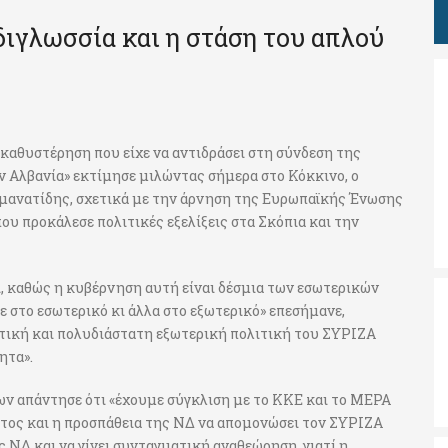
 διγλωσσία και η στάση του απλού
καθυστέρηση που είχε να αντιδράσει στη σύνδεση της
ν Αλβανία» εκτίμησε μιλώντας σήμερα στο Κόκκινο, ο
μανατίδης, σχετικά με την άρνηση της Ευρωπαϊκής Ένωσης
ου προκάλεσε πολιτικές εξελίξεις στα Σκόπια και την
ι, καθώς η κυβέρνηση αυτή είναι δέσμια των εσωτερικών
 στο εσωτερικό κι άλλα στο εξωτερικό» επεσήμανε,
ητική και πολυδιάστατη εξωτερική πολιτική του ΣΥΡΙΖΑ
ητα».
ων απάντησε ότι «έχουμε σύγκλιση με το ΚΚΕ και το ΜΕΡΑ
ατος και η προσπάθεια της ΝΔ να απομονώσει τον ΣΥΡΙΖΑ
ς ΝΔ και να γίνει συνταγματική αναθεώρηση, γιατί η