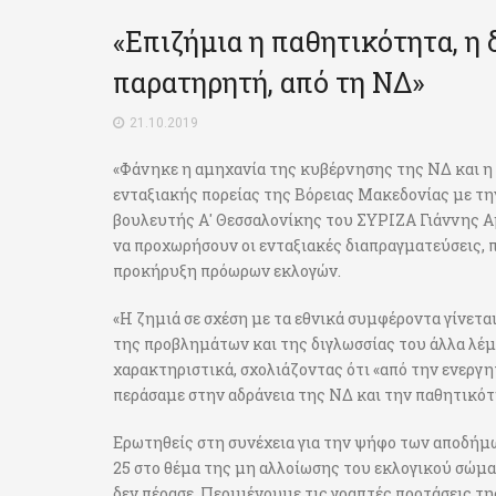
«Επιζήμια η παθητικότητα, η
παρατηρητή, από τη ΝΔ»
21.10.2019
«Φάνηκε η αμηχανία της κυβέρνησης της ΝΔ και η 
ενταξιακής πορείας της Βόρειας Μακεδονίας με τη
βουλευτής Α' Θεσσαλονίκης του ΣΥΡΙΖΑ Γιάννης Α
να προχωρήσουν οι ενταξιακές διαπραγματεύσεις, π
προκήρυξη πρόωρων εκλογών.
«Η ζημιά σε σχέση με τα εθνικά συμφέροντα γίνετα
της προβλημάτων και της διγλωσσίας του άλλα λέμε
χαρακτηριστικά, σχολιάζοντας ότι «από την ενεργ
περάσαμε στην αδράνεια της ΝΔ και την παθητικότ
Ερωτηθείς στη συνέχεια για την ψήφο των αποδήμ
25 στο θέμα της μη αλλοίωσης του εκλογικού σώμ
δεν πέρασε. Περιμένουμε τις γραπτές προτάσεις τη