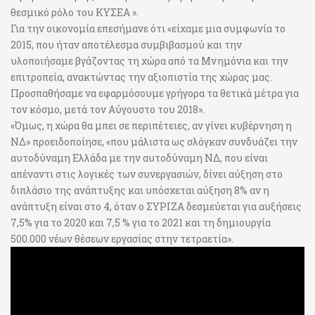
θεσμικό ρόλο του ΚΥΣΕΑ ».
Για την οικονομία επεσήμανε ότι «είχαμε μια συμφωνία το
2015, που ήταν αποτέλεσμα συμβιβασμού και την
υλοποιήσαμε βγάζοντας τη χώρα από τα Μνημόνια και την
επιτροπεία, ανακτώντας την αξιοπιστία της χώρας μας.
Προσπαθήσαμε να εφαρμόσουμε γρήγορα τα θετικά μέτρα για
τον κόσμο, μετά τον Αύγουστο του 2018».
«Όμως, η χώρα θα μπει σε περιπέτειες, αν γίνει κυβέρνηση η
ΝΔ» προειδοποίησε, «που μάλιστα ως σλόγκαν συνδυάζει την
αυτοδύναμη Ελλάδα με την αυτοδύναμη ΝΔ, που είναι
απέναντι στις λογικές των συνεργασιών, δίνει αύξηση στο
διπλάσιο της ανάπτυξης και υπόσχεται αύξηση 8% αν η
ανάπτυξη είναι στο 4, όταν ο ΣΥΡΙΖΑ δεσμεύεται για αυξήσεις
7,5% για το 2020 και 7,5 % για το 2021 και τη δημιουργία
500.000 νέων θέσεων εργασίας στην τετραετία».