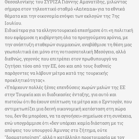
Θεσσαλονίκης του ΣΥΡΙΖΑ Γιάννης Αμανατίδης, μιλώντας
σήμερα στον τηλεοπτικό σταθμό «Antenna» για τα εθνικά
θέματα και την οικονομία ενόψει των εκλογών της 7ης
Ιουλίου.
Ειδικότερα για τα ελληνοτουρκικά επεσήμανε ότι «η πολιτική
που εφάρμοσε η κυβέρνηση όλα τα προηγούμενα χρόνια, με
την ανάπτυξη σταθερών συμμαχιών, αναβάθμισε τη θέση μας
γεωπολιτικά όχι μόνο στη νοτιοανατολική Μεσόγειο, αλλά
διεθνώς, γεγονός που επιτρέπει στον πρωθυπουργό να
ζητήσει τόσο από την ΕΕ, όσο και από τους διεθνείς
παράγοντες να λάβουν μέτρα κατά της τουρκικής
προκλητικότητας».
«Υπάρχουν πολλές ξένες επενδύσεις χωρών μελών της ΕΕ
στην Τουρκία και οι διαδικασίες ένταξης, για αυτό και
πιστεύω ότι θα έχουν επίπτωση τα μέτρα και ο Ερντογάν, που
αντιμετωπίζει μια δεινή οικονομική κατάσταση στη χώρα
του, δεν θα μπορέσει, να τα αγνοήσει» σημείωσε στη συνέχεια,
ενώ υπογράμμισε ότι «δεν υπάρχει καμία διάσταση με τις
απόψεις του υπουργού Άμυνας στο ζήτημα, ούτε
"δραματοποίηση", αλλά η κατάλληλη προετοιμασία με τον