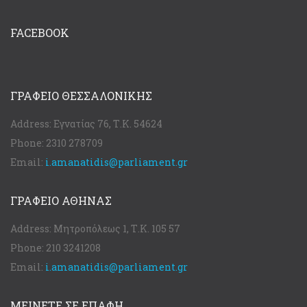
FACEBOOK
ΓΡΑΦΕΊΟ ΘΕΣΣΑΛΟΝΊΚΗΣ
Address:
Εγνατίας 76, Τ.Κ. 54624
Phone:
2310 278709
Email:
i.amanatidis@parliament.gr
ΓΡΑΦΕΊΟ ΑΘΉΝΑΣ
Address:
Μητροπόλεως 1, Τ.Κ. 105 57
Phone:
210 3241208
Email:
i.amanatidis@parliament.gr
ΜΕΙΝΕΤΕ ΣΕ ΕΠΑΦΗ