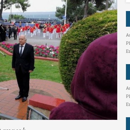
A
P
E
A
P
E