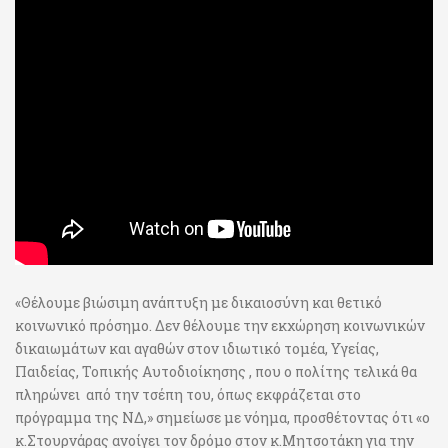
«Θέλουμε βιώσιμη ανάπτυξη με δικαιοσύνη και θετικό
κοινωνικό πρόσημο. Δεν θέλουμε την εκχώρηση κοινωνικών
δικαιωμάτων και αγαθών στον ιδιωτικό τομέα, Υγείας,
Παιδείας, Τοπικής Αυτοδιοίκησης , που ο πολίτης τελικά θα
πληρώνει από την τσέπη του, όπως εκφράζεται στο
πρόγραμμα της ΝΔ,» σημείωσε με νόημα, προσθέτοντας ότι «ο
κ.Στουρνάρας ανοίγει τον δρόμο στον κ.Μητσοτάκη για την