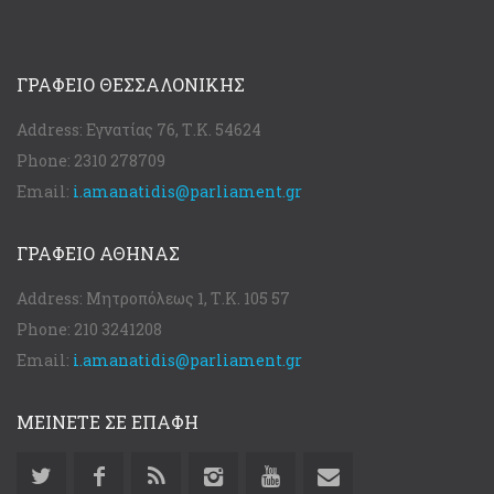
ΓΡΑΦΕΊΟ ΘΕΣΣΑΛΟΝΊΚΗΣ
Address:
Εγνατίας 76, Τ.Κ. 54624
Phone:
2310 278709
Email:
i.amanatidis@parliament.gr
ΓΡΑΦΕΊΟ ΑΘΉΝΑΣ
Address:
Μητροπόλεως 1, Τ.Κ. 105 57
Phone:
210 3241208
Email:
i.amanatidis@parliament.gr
ΜΕΙΝΕΤΕ ΣΕ ΕΠΑΦΗ