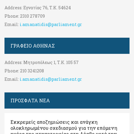
Address:
Εγνατίας 76, Τ.Κ. 54624
Phone:
2310 278709
Email:
i.amanatidis@parliament.gr
ΓΡΑΦΕΊΟ ΑΘΉΝΑΣ
Address:
Μητροπόλεως 1, Τ.Κ. 105 57
Phone:
210 3241208
Email:
i.amanatidis@parliament.gr
ΠΡΟΣΦΑΤΑ ΝΕΑ
Εκκρεμείς αποζημιώσεις και ανάγκη
ολοκληρωμένου σχεδιασμού για την επόμενη
ημέρα της κτηνοτροφίας στη Λέσβο μετά την