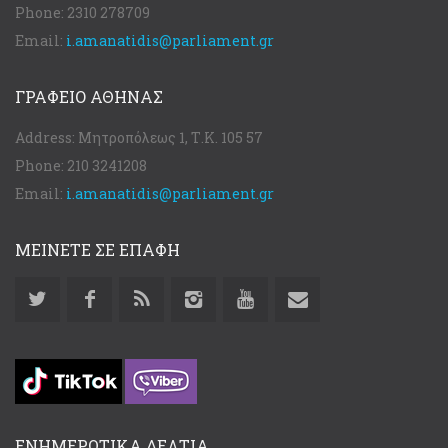
Phone:
2310 278709
Email:
i.amanatidis@parliament.gr
ΓΡΑΦΕΊΟ ΑΘΉΝΑΣ
Address:
Μητροπόλεως 1, Τ.Κ. 105 57
Phone:
210 3241208
Email:
i.amanatidis@parliament.gr
ΜΕΙΝΕΤΕ ΣΕ ΕΠΑΦΗ
ΕΝΗΜΕΡΩΤΙΚΑ ΔΕΛΤΙΑ