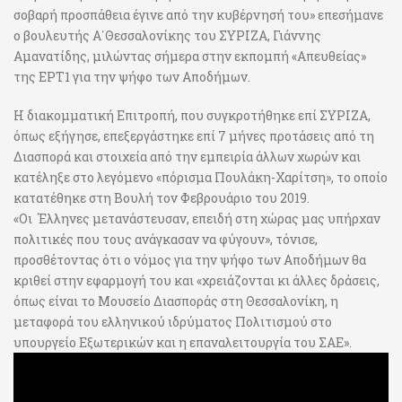
σοβαρή προσπάθεια έγινε από την κυβέρνησή του» επεσήμανε
ο βουλευτής Α΄Θεσσαλονίκης του ΣΥΡΙΖΑ, Γιάννης
Αμανατίδης, μιλώντας σήμερα στην εκπομπή «Απευθείας»
της ΕΡΤ1 για την ψήφο των Αποδήμων.
Η διακομματική Επιτροπή, που συγκροτήθηκε επί ΣΥΡΙΖΑ,
όπως εξήγησε, επεξεργάστηκε επί 7 μήνες προτάσεις από τη
Διασπορά και στοιχεία από την εμπειρία άλλων χωρών και
κατέληξε στο λεγόμενο «πόρισμα Πουλάκη-Χαρίτση», το οποίο
κατατέθηκε στη Βουλή τον Φεβρουάριο του 2019.
«Οι Έλληνες μετανάστευσαν, επειδή στη χώρας μας υπήρχαν
πολιτικές που τους ανάγκασαν να φύγουν», τόνισε,
προσθέτοντας ότι ο νόμος για την ψήφο των Αποδήμων θα
κριθεί στην εφαρμογή του και «χρειάζονται κι άλλες δράσεις,
όπως είναι το Μουσείο Διασποράς στη Θεσσαλονίκη, η
μεταφορά του ελληνικού ιδρύματος Πολιτισμού στο
υπουργείο Εξωτερικών και η επαναλειτουργία του ΣΑΕ».