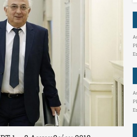
A
P
E
A
P
E