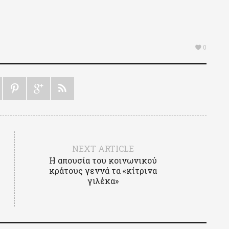
0
NEXT ARTICLE
Η απουσία του κοινωνικού
κράτους γεννά τα «κίτρινα
γιλέκα»