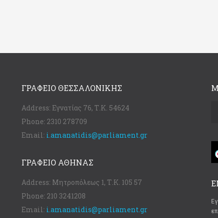
ΓΡΑΦΕΊΟ ΘΕΣΣΑΛΟΝΊΚΗΣ
Μ
Address:
Εγνατίας 76, Τ.Κ. 54624
Phone:
2310 278709
Email:
i.amanatidis@parliament.gr
ΓΡΑΦΕΊΟ ΑΘΉΝΑΣ
Address:
Μητροπόλεως 1, Τ.Κ. 105 57
Ε
Phone:
210 3241208
Εγ
Email:
i.amanatidis@parliament.gr
επ