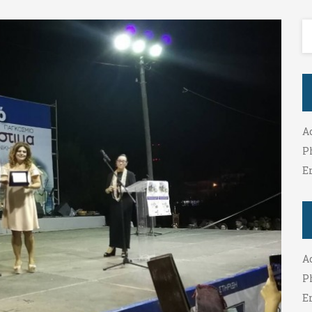
A
P
E
A
P
E