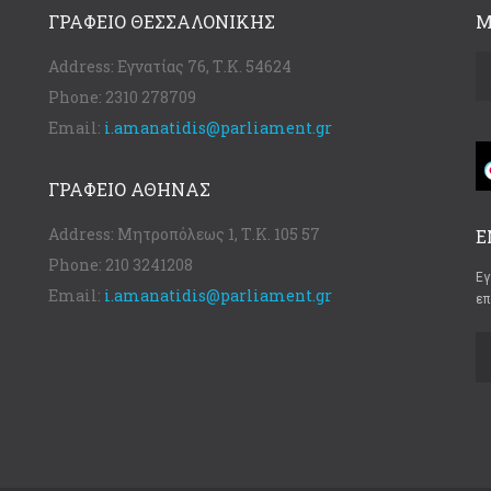
ΓΡΑΦΕΊΟ ΘΕΣΣΑΛΟΝΊΚΗΣ
Μ
Address:
Εγνατίας 76, Τ.Κ. 54624
Phone:
2310 278709
Email:
i.amanatidis@parliament.gr
ΓΡΑΦΕΊΟ ΑΘΉΝΑΣ
Address:
Μητροπόλεως 1, Τ.Κ. 105 57
Ε
Phone:
210 3241208
Εγ
Email:
i.amanatidis@parliament.gr
επ