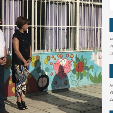
A
P
E
A
P
E