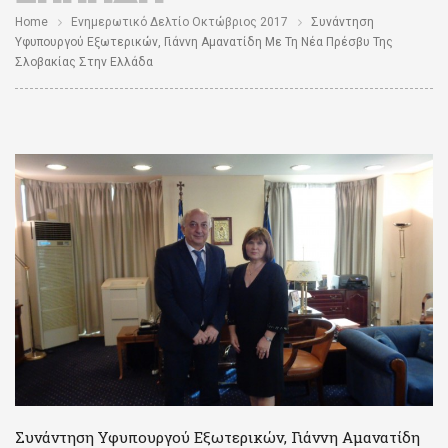
Home
Ενημερωτικό Δελτίο Οκτώβριος 2017
Συνάντηση
Υφυπουργού Εξωτερικών, Γιάννη Αμανατίδη Με Τη Νέα Πρέσβυ Της
Σλοβακίας Στην Ελλάδα
Συνάντηση Υφυπουργού Εξωτερικών, Γιάννη Αμανατίδη