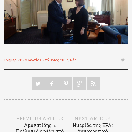
Ενημερωτικό Δελτίο Οκτώβριος 2017
,
Νέα
0
PREVIOUS ARTICLE
NEXT ARTICLE
Αμανατίδης: «
Ημερίδα της ΕΡΑ:
Πολλαπλά οφέλη από
Δημοκρατικό