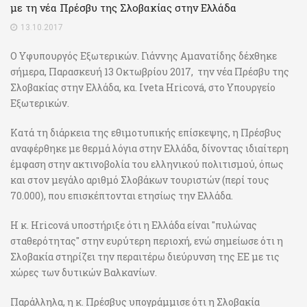
με τη νέα Πρέσβυ της Σλοβακίας στην Ελλάδα
13.10.2017
Ο Υφυπουργός Εξωτερικών. Γιάννης Αμανατίδης δέχθηκε
σήμερα, Παρασκευή 13 Οκτωβρίου 2017, την νέα Πρέσβυ της
Σλοβακίας στην Ελλάδα, κα. Iveta Hricová, στο Υπουργείο
Εξωτερικών.
Κατά τη διάρκεια της εθιμοτυπικής επίσκεψης, η Πρέσβυς
αναφέρθηκε με θερμά λόγια στην Ελλάδα, δίνοντας ιδιαίτερη
έμφαση στην ακτινοβολία του ελληνικού πολιτισμού, όπως
και στον μεγάλο αριθμό Σλοβάκων τουριστών (περί τους
70.000), που επισκέπτονται ετησίως την Ελλάδα.
Η κ. Hricová υποστήριξε ότι η Ελλάδα είναι "πυλώνας
σταθερότητας" στην ευρύτερη περιοχή, ενώ σημείωσε ότι η
Σλοβακία στηρίζει την περαιτέρω διεύρυνση της ΕΕ με τις
χώρες των δυτικών Βαλκανίων.
Παράλληλα, η κ. Πρέσβυς υπογράμμισε ότι η Σλοβακία