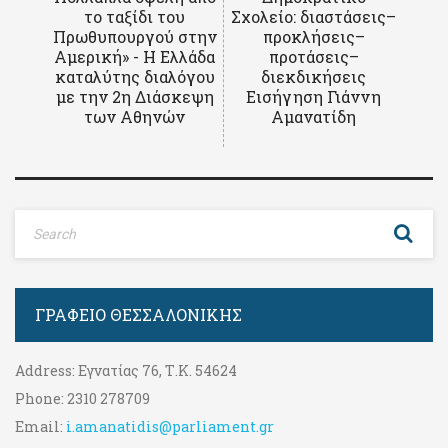
το ταξίδι του
Σχολείο: διαστάσεις–
Πρωθυπουργού στην
προκλήσεις–
Αμερική» - Η Ελλάδα
προτάσεις–
καταλύτης διαλόγου
διεκδικήσεις
με την 2η Διάσκεψη
Εισήγηση Γιάννη
των Αθηνών
Αμανατίδη
ΓΡΑΦΕΊΟ ΘΕΣΣΑΛΟΝΊΚΗΣ
Address:
Εγνατίας 76, Τ.Κ. 54624
Phone:
2310 278709
Email:
i.amanatidis@parliament.gr