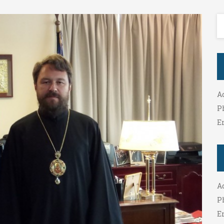
A
P
E
A
P
E