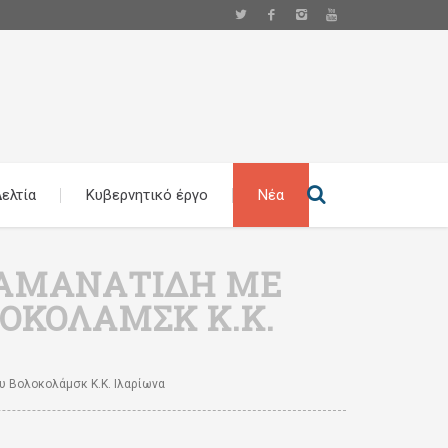
ελτία
Κυβερνητικό έργο
Νέα
. ΑΜΑΝΑΤΊΔΗ ΜΕ
ΟΚΟΛΆΜΣΚ Κ.Κ.
υ Βολοκολάμσκ Κ.κ. Ιλαρίωνα