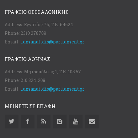
ΓΡΑΦΕΊΟ ΘΕΣΣΑΛΟΝΊΚΗΣ
Address:
Εγνατίας 76, Τ.Κ. 54624
Phone:
2310 278709
Email:
i.amanatidis@parliament.gr
ΓΡΑΦΕΊΟ ΑΘΉΝΑΣ
Address:
Μητροπόλεως 1, Τ.Κ. 105 57
Phone:
210 3241208
Email:
i.amanatidis@parliament.gr
ΜΕΙΝΕΤΕ ΣΕ ΕΠΑΦΗ