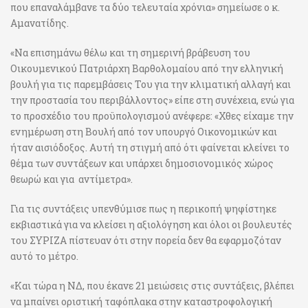
που επαναλάμβανε τα δύο τελευταία χρόνια» σημείωσε ο κ.
Αμανατίδης.
«Να επισημάνω θέλω και τη σημερινή βράβευση του
Οικουμενικού Πατριάρχη Βαρθολομαίου από την ελληνική
βουλή για τις παρεμβάσεις Του για την κλιματική αλλαγή και
την προστασία του περιβάλλοντος» είπε στη συνέχεια, ενώ για
το προσχέδιο του προϋπολογισμού ανέφερε: «Χθες είχαμε την
ενημέρωση στη Βουλή από τον υπουργό Οικονομικών και
ήταν αισιόδοξος. Αυτή τη στιγμή από ότι φαίνεται κλείνει το
θέμα των συντάξεων και υπάρχει δημοσιονομικός χώρος
θεωρώ και για αντίμετρα».
Για τις συντάξεις υπενθύμισε πως η περικοπή ψηφίστηκε
εκβιαστικά για να κλείσει η αξιολόγηση και όλοι οι βουλευτές
του ΣΥΡΙΖΑ πίστευαν ότι στην πορεία δεν θα εφαρμοζόταν
αυτό το μέτρο.
«Και τώρα η ΝΔ, που έκανε 21 μειώσεις στις συντάξεις, βλέπει
να μπαίνει οριστική ταφόπλακα στην καταστροφολογική