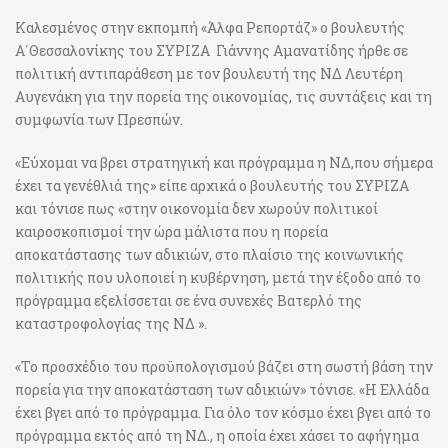
Καλεσμένος στην εκπομπή «Άλφα Ρεπορτάζ» ο βουλευτής
Α΄Θεσσαλονίκης του ΣΥΡΙΖΑ Γιάννης Αμανατίδης ήρθε σε
πολιτική αντιπαράθεση με τον βουλευτή της ΝΔ Λευτέρη
Αυγενάκη για την πορεία της οικονομίας, τις συντάξεις και τη
συμφωνία των Πρεσπών.
«Εύχομαι να βρει στρατηγική και πρόγραμμα η ΝΔ,που σήμερα
έχει τα γενέθλιά της» είπε αρχικά ο βουλευτής του ΣΥΡΙΖΑ
και τόνισε πως «στην οικονομία δεν χωρούν πολιτικοί
καιροσκοπισμοί την ώρα μάλιστα που η πορεία
αποκατάστασης των αδικιών, στο πλαίσιο της κοινωνικής
πολιτικής που υλοποιεί η κυβέρνηση, μετά την έξοδο από το
πρόγραμμα εξελίσσεται σε ένα συνεχές Βατερλό της
καταστροφολογίας της ΝΔ ».
«Το προσχέδιο του προϋπολογισμού βάζει στη σωστή βάση την
πορεία για την αποκατάσταση των αδικιών» τόνισε. «H Ελλάδα
έχει βγει από το πρόγραμμα. Για όλο τον κόσμο έχει βγει από το
πρόγραμμα εκτός από τη ΝΔ., η οποία έχει χάσει το αφήγημα