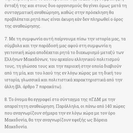
ένταξή της και στους δυο οργανισμούς θα γίνει όμως μετά τη
συνταγματική αναθεώρηση, καθώς στην πρόσκληση θα
προβλέπεται ρητά πως είναι άκυρη εάν δεν πληρωθεί ο όρος
της αναθεώρησης.
7. Με τη συμφωνία αυτή παίρνουμε πίσω την ιστορία μας, τα
σύμβολα και την παράδοσή μας αφού στη συμφωνία η
γειτονική χώρα αποδέχεται ρητά το διαχωρισμό μεταξύ των
Ελλήνων Μακεδόνων, του αρχαίου ελληνικού πολιτισμού
τους, τη γλώσσα τους και την περιοχή στην οποία διαβιούν
από τη μία, και του λαού της εν λόγω χώρας με τη δική του
ιστορία, γλωσσικά και πολιτιστικά χαρακτηριστικά από την
άλλη (βλ. άρθρο 7 παρακάτω).
8. Το όνομα θα εγγραφεί στο σύνταγμα της πΓΔΜ με την
απαραίτητη αναθεώρηση. Παράλληλα, οι πάνω από 140 χώρες
που αναγνωρίζουν σήμερα την εν λόγω χώρα με τον όρο
Μακεδονία, θα την αναγνωρίζουν εφεξής ως Βόρεια
Μακεδονία.