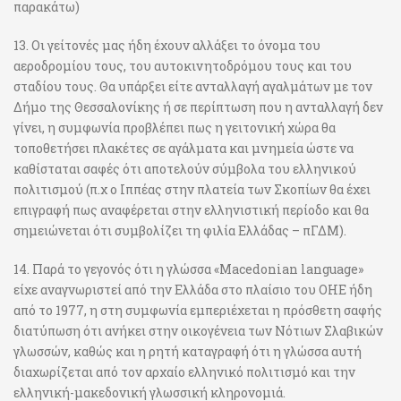
παρακάτω)
13. Οι γείτονές μας ήδη έχουν αλλάξει το όνομα του
αεροδρομίου τους, του αυτοκινητοδρόμου τους και του
σταδίου τους. Θα υπάρξει είτε ανταλλαγή αγαλμάτων με τον
Δήμο της Θεσσαλονίκης ή σε περίπτωση που η ανταλλαγή δεν
γίνει, η συμφωνία προβλέπει πως η γειτονική χώρα θα
τοποθετήσει πλακέτες σε αγάλματα και μνημεία ώστε να
καθίσταται σαφές ότι αποτελούν σύμβολα του ελληνικού
πολιτισμού (π.χ ο Ιππέας στην πλατεία των Σκοπίων θα έχει
επιγραφή πως αναφέρεται στην ελληνιστική περίοδο και θα
σημειώνεται ότι συμβολίζει τη φιλία Ελλάδας – πΓΔΜ).
14. Παρά το γεγονός ότι η γλώσσα «Macedonian language»
είχε αναγνωριστεί από την Ελλάδα στο πλαίσιο του ΟΗΕ ήδη
από το 1977, η στη συμφωνία εμπεριέχεται η πρόσθετη σαφής
διατύπωση ότι ανήκει στην οικογένεια των Νότιων Σλαβικών
γλωσσών, καθώς και η ρητή καταγραφή ότι η γλώσσα αυτή
διαχωρίζεται από τον αρχαίο ελληνικό πολιτισμό και την
ελληνική-μακεδονική γλωσσική κληρονομιά.