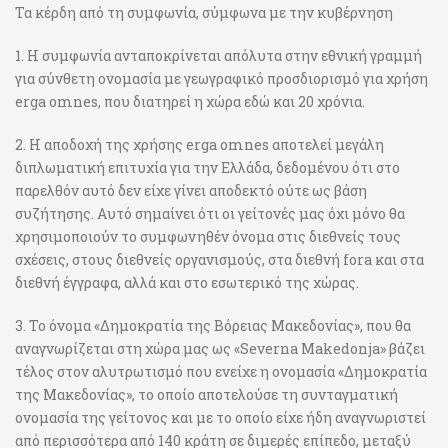
Τα κέρδη από τη συμφωνία, σύμφωνα με την κυβέρνηση
1. Η συμφωνία ανταποκρίνεται απόλυτα στην εθνική γραμμή
για σύνθετη ονομασία με γεωγραφικό προσδιορισμό για χρήση
erga omnes, που διατηρεί η χώρα εδώ και 20 χρόνια.
2. Η αποδοχή της χρήσης erga omnes αποτελεί μεγάλη
διπλωματική επιτυχία για την Ελλάδα, δεδομένου ότι στο
παρελθόν αυτό δεν είχε γίνει αποδεκτό ούτε ως βάση
συζήτησης. Αυτό σημαίνει ότι οι γείτονές μας όχι μόνο θα
χρησιμοποιούν το συμφωνηθέν όνομα στις διεθνείς τους
σχέσεις, στους διεθνείς οργανισμούς, στα διεθνή fora και στα
διεθνή έγγραφα, αλλά και στο εσωτερικό της χώρας.
3. Το όνομα «Δημοκρατία της Βόρειας Μακεδονίας», που θα
αναγνωρίζεται στη χώρα μας ως «Severna Makedonja» βάζει
τέλος στον αλυτρωτισμό που ενείχε η ονομασία «Δημοκρατία
της Μακεδονίας», το οποίο αποτελούσε τη συνταγματική
ονομασία της γείτονος και με το οποίο είχε ήδη αναγνωριστεί
από περισσότερα από 140 κράτη σε διμερές επίπεδο, μεταξύ