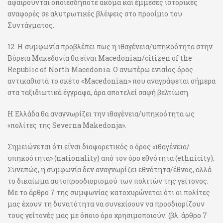
αφαιρούνται οποιεσδήποτε ακόμα και έμμεσες ιστορικές
αναφορές σε αλυτρωτικές βλέψεις στο προοίμιο του
Συντάγματος.
12. Η συμφωνία προβλέπει πως η ιθαγένεια/υπηκοότητα στην
Βόρεια Μακεδονία θα είναι Macedonian/citizen of the
Republic of North Macedonia. Ο ανωτέρω ενιαίος όρος
αντικαθιστά το σκέτο «Macedonian» που αναγράφεται σήμερα
στα ταξιδιωτικά έγγραφα, άρα αποτελεί σαφή βελτίωση.
Η Ελλάδα θα αναγνωρίζει την ιθαγένεια/υπηκοότητα ως
«πολίτες της Severna Makedonja».
Σημειώνεται ότι είναι διαφορετικός ο όρος «ιθαγένεια/
υπηκοότητα» (nationality) από τον όρο εθνότητα (ethnicity).
Συνεπώς, η συμφωνία δεν αναγνωρίζει εθνότητα/έθνος, αλλά
το δικαίωμα αυτοπροσδιορισμού των πολιτών της γείτονος.
Mε το άρθρο 7 της συμφωνίας κατοχυρώνεται ότι οι πολίτες
μας έχουν τη δυνατότητα να συνεχίσουν να προσδιορίζουν
τους γείτονές μας με όποιο όρο χρησιμοποιούν. (βλ. άρθρο 7