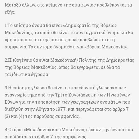
Μεταξύ άλλων, στο κείμενο της συμφωνίας προβλέπονται τα
εξής:
1.Το επίσημο όνομα θα είναι «Δημοκρατία της Βόρειας
Μακεδονίας», το οποίο θα είναι το συνταγματικό όνομα και θα
χρησιμοποιείται erga omnes, όπως προβλέπεται στη
συμφωνία. Το σύντομο όνομα θα είναι «Βόρεια Μακεδονία».
2.Η ιθαγένεια θα είναι Μακεδονική/Πολίτης της Δημοκρατίας
της Βόρειας Μακεδονίας, όπως θα εγγράφεται σε όλα τα
ταξιδιωτικά έγγραφα.
3.Η επίσημη γλώσσα θα είναι η «μακεδονική γλώσσα» όπως
αναγνωρίστηκε από την Τρίτη Συνδιάσκεψη των Ηνωμένων
Εθνών για την τυποποίηση των γεωγραφικών ονομάτων που
διεξήχθη στην Αθήνα το 1977, και περιγράφεται στο άρθρο 7
(3) και (4) της παρούσας συμφωνίας.
4.Οι όροι «Μακεδονία» και «Μακεδόνας» έχουν την έννοια που
αποδίδεται στο άρθρο 7 της συμφωνίας.