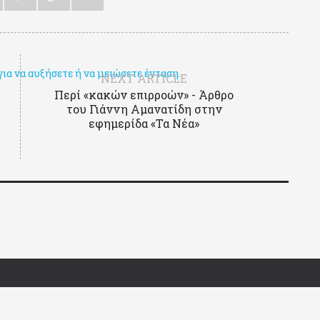
α να αυξήσετε ή να μειώσετε ένταση.
NEXT ARTICLE
Περί «κακών επιρροών» - Άρθρο
του Γιάννη Αμανατίδη στην
εφημερίδα «Τα Νέα»
d