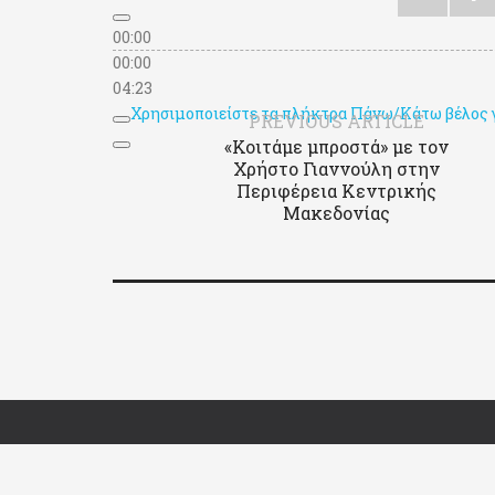
00:00
00:00
04:23
Χρησιμοποιείστε τα πλήκτρα Πάνω/Κάτω βέλος γι
PREVIOUS ARTICLE
«Κοιτάμε μπροστά» με τον
Χρήστο Γιαννούλη στην
Περιφέρεια Κεντρικής
Μακεδονίας
Copyright © 2015-2026. Γιάννης Αμανατίδης All rights reserve