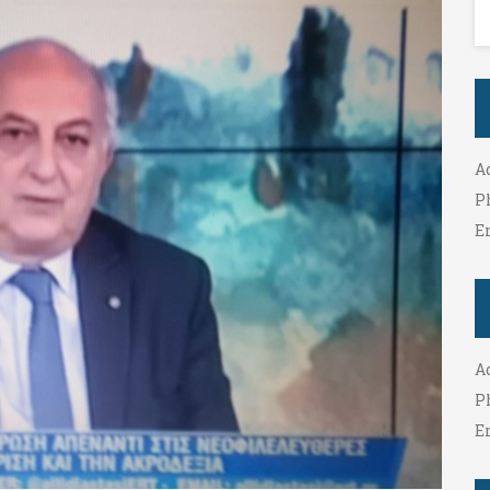
A
P
E
A
P
E