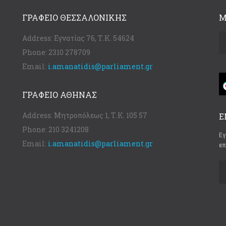
ΓΡΑΦΕΊΟ ΘΕΣΣΑΛΟΝΊΚΗΣ
Μ
Address:
Εγνατίας 76, Τ.Κ. 54624
Phone:
2310 278709
Email:
i.amanatidis@parliament.gr
ΓΡΑΦΕΊΟ ΑΘΉΝΑΣ
Address:
Μητροπόλεως 1, Τ.Κ. 105 57
Ε
Phone:
210 3241208
Εγ
Email:
i.amanatidis@parliament.gr
επ