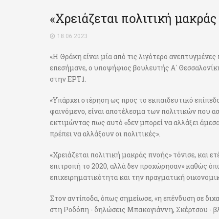
«Χρειάζεται πολιτική μακράς 
18.06.2023
«Η Θράκη είναι μία από τις λιγότερο ανεπτυγμένε
επεσήμανε, ο υποψήφιος βουλευτής Α΄ Θεσσαλονίκ
στην ΕΡΤ1.
«Υπάρχει στέρηση ως προς το εκπαιδευτικό επίπεδο
φαινόμενο, είναι αποτέλεσμα των πολιτικών που α
εκτιμώντας πως αυτό «δεν μπορεί να αλλάξει άμεσα
πρέπει να αλλάξουν οι πολιτικές».
«Χρειάζεται πολιτική μακράς πνοής» τόνισε, και ε
επιτροπή το 2020, αλλά δεν προχώρησαν» καθώς όπω
επιχειρηματικότητα και την πραγματική οικονομι
Στον αντίποδα, όπως σημείωσε, «η επένδυση σε διχ
στη Ροδόπη - δηλώσεις Μπακογιάννη, Σκέρτσου - β