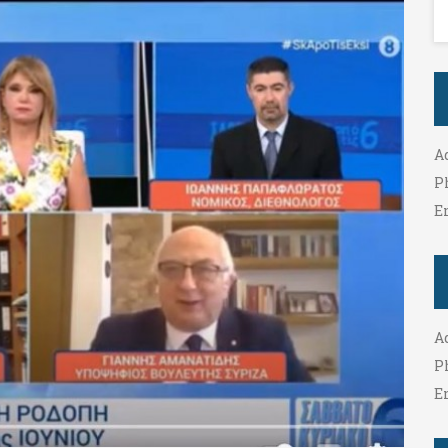
A
P
E
A
P
E