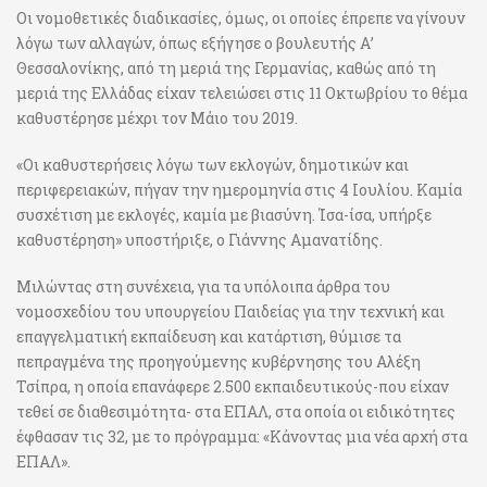
Οι νομοθετικές διαδικασίες, όμως, οι οποίες έπρεπε να γίνουν
λόγω των αλλαγών, όπως εξήγησε ο βουλευτής Α’
Θεσσαλονίκης, από τη μεριά της Γερμανίας, καθώς από τη
μεριά της Ελλάδας είχαν τελειώσει στις 11 Οκτωβρίου το θέμα
καθυστέρησε μέχρι τον Μάιο του 2019.
«Οι καθυστερήσεις λόγω των εκλογών, δημοτικών και
περιφερειακών, πήγαν την ημερομηνία στις 4 Ιουλίου. Καμία
συσχέτιση με εκλογές, καμία με βιασύνη. Ίσα-ίσα, υπήρξε
καθυστέρηση» υποστήριξε, ο Γιάννης Αμανατίδης.
Μιλώντας στη συνέχεια, για τα υπόλοιπα άρθρα του
νομοσχεδίου του υπουργείου Παιδείας για την τεχνική και
επαγγελματική εκπαίδευση και κατάρτιση, θύμισε τα
πεπραγμένα της προηγούμενης κυβέρνησης του Αλέξη
Τσίπρα, η οποία επανάφερε 2.500 εκπαιδευτικούς-που είχαν
τεθεί σε διαθεσιμότητα- στα ΕΠΑΛ, στα οποία οι ειδικότητες
έφθασαν τις 32, με το πρόγραμμα: «Κάνοντας μια νέα αρχή στα
ΕΠΑΛ».