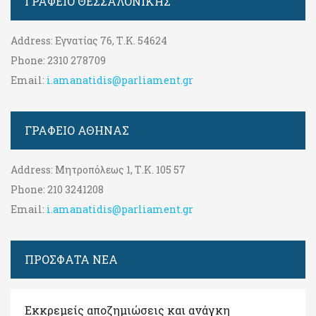
ΓΡΑΦΕΊΟ ΘΕΣΣΑΛΟΝΊΚΗΣ
Address:
Εγνατίας 76, Τ.Κ. 54624
Phone:
2310 278709
Email:
i.amanatidis@parliament.gr
ΓΡΑΦΕΊΟ ΑΘΉΝΑΣ
Address:
Μητροπόλεως 1, Τ.Κ. 105 57
Phone:
210 3241208
Email:
i.amanatidis@parliament.gr
ΠΡΟΣΦΑΤΑ ΝΕΑ
Εκκρεμείς αποζημιώσεις και ανάγκη