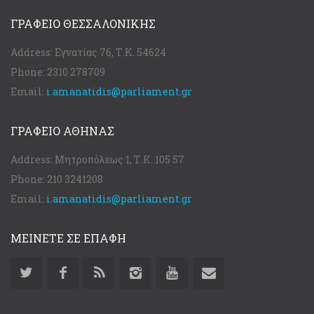
ΓΡΑΦΕΊΟ ΘΕΣΣΑΛΟΝΊΚΗΣ
Address:
Εγνατίας 76, Τ.Κ. 54624
Phone:
2310 278709
Email:
i.amanatidis@parliament.gr
ΓΡΑΦΕΊΟ ΑΘΉΝΑΣ
Address:
Μητροπόλεως 1, Τ.Κ. 105 57
Phone:
210 3241208
Email:
i.amanatidis@parliament.gr
ΜΕΙΝΕΤΕ ΣΕ ΕΠΑΦΗ