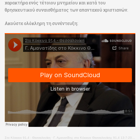
χαρακτήρα ενός τέτοιου μνημείου και κατά του
θρησκευτικού συναισθήματος των απανταχού χριστιανών.
Ακούστε ολόκληρη τη συνέντευξη:
Στο Κόκκινο 91,4 - Θεσσαλονίκη
·
Γ. Αμανατίδης στο Κόκκινο Θεσσαλονίκης 91,4 13-7-2020