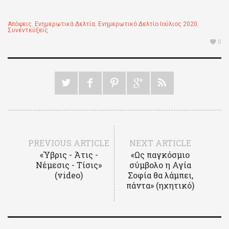
Απόψεις
,
Ενημερωτικά Δελτία
,
Ενημερωτικό Δελτίο Ιούλιος 2020
,
Συνεντεύξεις
0
PREVIOUS ARTICLE
NEXT ARTICLE
«Ύβρις - Άτις -
«Ως παγκόσμιο
Νέμεσις - Τίσις»
σύμβολο η Αγία
(video)
Σοφία θα λάμπει,
πάντα» (ηχητικό)