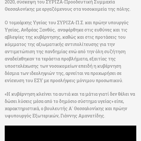
2020, σύσκεψη του ΣΥΡΙΖΑ-Προοδευτική Συμμαχία
Θεσσαλονίκης με εργαζόμενους στα νοσοκομεία της πόλης.
Ο τομεάρχης Υγείας του ΣΥΡΙΖΑ-Π.Σ. και πρώην υπουργός
Υγείας, Ανδρέας Ξανθός, αναφέρθηκε στις ευθύνες και τις
αβλεψίες της κυβέρνησης, καθώς και στις προτάσεις του
κόμματος της αξιωματικής αντιπολίτευσης για την
αντιμετώπιση της πανδημίας ενώ από την όλη συζήτηση
αναδείχθηκαν τα τεράστια προβλήματα, εξαιτίας της
υποστελέχωσης των νοσοκομείων επειδή η κυβέρνηση
δέσμια των ιδεοληψιών της, αρνείται να προχωρήσει σε
ενίσχυση του ΕΣΥ με προσλήψεις μόνιμου προσωπικού.
«Η κυβέρνηση κλείνει τα αυτιά και τα μάτια γιατί δεν θέλει να
δώσει λύσεις μέσα από το δημόσιο σύστημα υγείας» είπε,
χαρακτηριστικά, ο βουλευτής Α΄ Θεσσαλονίκης και πρώην
υφυπουργός Εξωτερικών, Γιάννης Αμανατίδης.