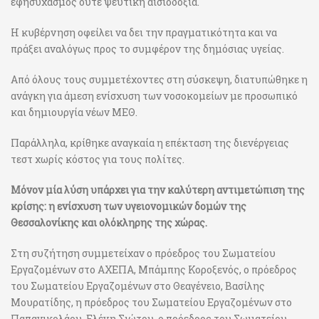
εφησυχασμός ούτε ψεύτικη αισιοδοξία.
Η κυβέρνηση οφείλει να δει την πραγματικότητα και να
πράξει αναλόγως προς το συμφέρον της δημόσιας υγείας.
Από όλους τους συμμετέχοντες στη σύσκεψη, διατυπώθηκε η
ανάγκη για άμεση ενίσχυση των νοσοκομείων με προσωπικό
και δημιουργία νέων ΜΕΘ.
Παράλληλα, κρίθηκε αναγκαία η επέκταση της διενέργειας
τεστ χωρίς κόστος για τους πολίτες.
Μόνον μία λύση υπάρχει για την καλύτερη αντιμετώπιση της
κρίσης: η ενίσχυση των υγειονομικών δομών της
Θεσσαλονίκης και ολόκληρης της χώρας.
Στη συζήτηση συμμετείχαν ο πρόεδρος του Σωματείου
Εργαζομένων στο ΑΧΕΠΑ, Μπάμπης Κοροξενός, ο πρόεδρος
του Σωματείου Εργαζομένων στο Θεαγένειο, Βασίλης
Μουρατίδης, η πρόεδρος του Σωματείου Εργαζομένων στο
Παπανικολάου, Ελένη Σιώτου, ο πρόεδρος του Σωματείου