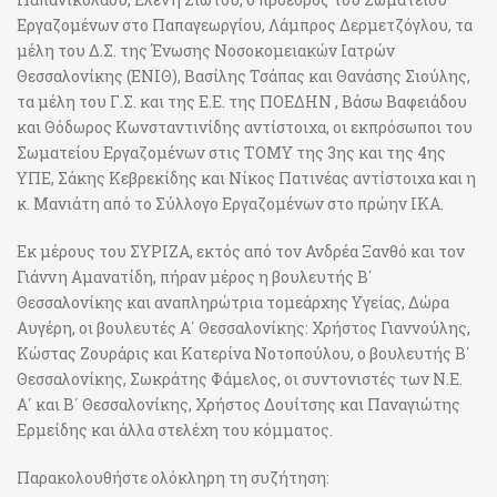
Εργαζομένων στο Παπαγεωργίου, Λάμπρος Δερμετζόγλου, τα
μέλη του Δ.Σ. της Ένωσης Νοσοκομειακών Ιατρών
Θεσσαλονίκης (ΕΝΙΘ), Βασίλης Τσάπας και Θανάσης Σιούλης,
τα μέλη του Γ.Σ. και της Ε.Ε. της ΠΟΕΔΗΝ , Βάσω Βαφειάδου
και Θόδωρος Κωνσταντινίδης αντίστοιχα, οι εκπρόσωποι του
Σωματείου Εργαζομένων στις ΤΟΜΥ της 3ης και της 4ης
ΥΠΕ, Σάκης Κεβρεκίδης και Νίκος Πατινέας αντίστοιχα και η
κ. Μανιάτη από το Σύλλογο Εργαζομένων στο πρώην ΙΚΑ.
Εκ μέρους του ΣΥΡΙΖΑ, εκτός από τον Ανδρέα Ξανθό και τον
Γιάννη Αμανατίδη, πήραν μέρος η βουλευτής Β΄
Θεσσαλονίκης και αναπληρώτρια τομεάρχης Υγείας, Δώρα
Αυγέρη, οι βουλευτές Α΄ Θεσσαλονίκης: Χρήστος Γιαννούλης,
Κώστας Ζουράρις και Κατερίνα Νοτοπούλου, ο βουλευτής Β΄
Θεσσαλονίκης, Σωκράτης Φάμελος, οι συντονιστές των Ν.Ε.
Α΄ και Β΄ Θεσσαλονίκης, Χρήστος Δουίτσης και Παναγιώτης
Ερμείδης και άλλα στελέχη του κόμματος.
Παρακολουθήστε ολόκληρη τη συζήτηση: