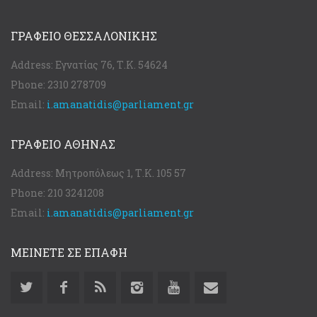
ΓΡΑΦΕΊΟ ΘΕΣΣΑΛΟΝΊΚΗΣ
Address:
Εγνατίας 76, Τ.Κ. 54624
Phone:
2310 278709
Email:
i.amanatidis@parliament.gr
ΓΡΑΦΕΊΟ ΑΘΉΝΑΣ
Address:
Μητροπόλεως 1, Τ.Κ. 105 57
Phone:
210 3241208
Email:
i.amanatidis@parliament.gr
ΜΕΙΝΕΤΕ ΣΕ ΕΠΑΦΗ