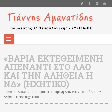
«ΒΑΡΙΆ ΕΚΤΕΘΕΙΜΈΝΗ
ΑΠΈΝΑΝΤΙ ΣΤΟ ΛΑΌ
ΚΑΙ ΤΗΝ ΑΛΉΘΕΙΑ Η
ΝΔ» (ΗΧΗΤΙΚΌ)
Home
Απόψεις
«Βαριά Εκτεθειμένη Απέναντι Στο Λαό Και Την
Αλήθεια Η ΝΔ» (ηχητικό)