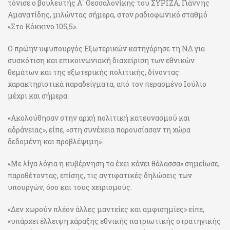
τόνισε ο βουλευτής Α΄ Θεσσαλονίκης του ΣΥΡΙΖΑ, Γιάννης
Αμανατίδης, μιλώντας σήμερα, στον ραδιοφωνικό σταθμό
«Στο Κόκκινο 105,5».
Ο πρώην υφυπουργός Εξωτερικών κατηγόρησε τη ΝΔ για
συσκότιση και επικοινωνιακή διαχείριση των εθνικών
θεμάτων και της εξωτερικής πολιτικής, δίνοντας
χαρακτηριστικά παραδείγματα, από τον περασμένο Ιούλιο
μέχρι και σήμερα.
«Ακολούθησαν στην αρχή πολιτική κατευνασμού και
αδράνειας», είπε, «στη συνέχεια παρουσίασαν τη χώρα
δεδομένη και προβλέψιμη».
«Με λίγα λόγια η κυβέρνηση τα έχει κάνει θάλασσα» σημείωσε,
παραθέτοντας, επίσης, τις αντιφατικές δηλώσεις των
υπουργών, όσο και τους χειρισμούς.
«Δεν χωρούν πλέον άλλες μαντείες και αμφισημίες» είπε,
«υπάρχει έλλειψη χάραξης εθνικής πατριωτικής στρατηγικής