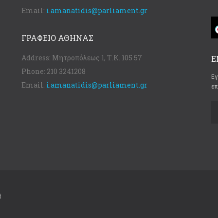
Email:
i.amanatidis@parliament.gr
ΓΡΑΦΕΊΟ ΑΘΉΝΑΣ
Address:
Μητροπόλεως 1, Τ.Κ. 105 57
Ε
Phone:
210 3241208
Εγ
Email:
i.amanatidis@parliament.gr
επ
d