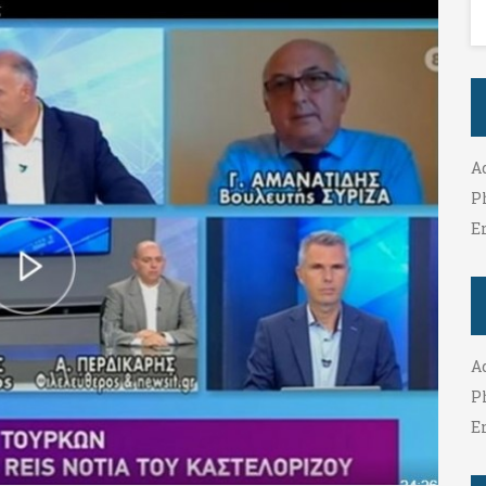
A
P
E
A
P
E