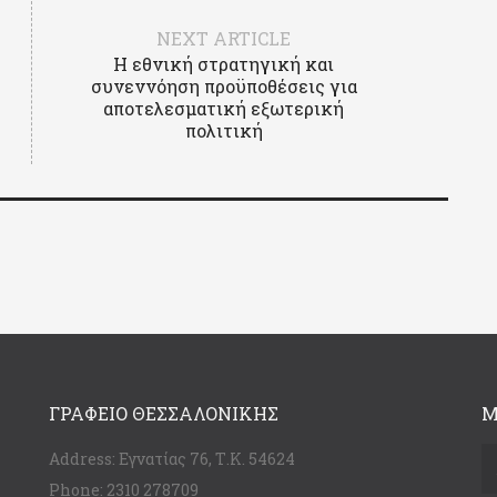
NEXT ARTICLE
Η εθνική στρατηγική και
συνεννόηση προϋποθέσεις για
αποτελεσματική εξωτερική
πολιτική
ΓΡΑΦΕΊΟ ΘΕΣΣΑΛΟΝΊΚΗΣ
Μ
Address:
Εγνατίας 76, Τ.Κ. 54624
Phone:
2310 278709