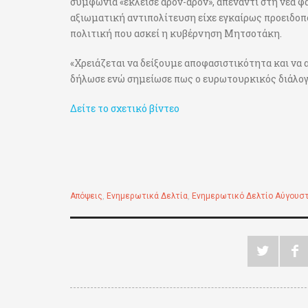
συμφωνία «έκλεισε άρον-άρον», απέναντι στη νέα 
αξιωματική αντιπολίτευση είχε εγκαίρως προειδοπο
πολιτική που ασκεί η κυβέρνηση Μητσοτάκη.
«Χρειάζεται να δείξουμε αποφασιστικότητα και να 
δήλωσε ενώ σημείωσε πως ο ευρωτουρκικός διάλογος 
Δείτε το σχετικό βίντεο
Απόψεις
,
Ενημερωτικά Δελτία
,
Ενημερωτικό Δελτίο Αύγουσ