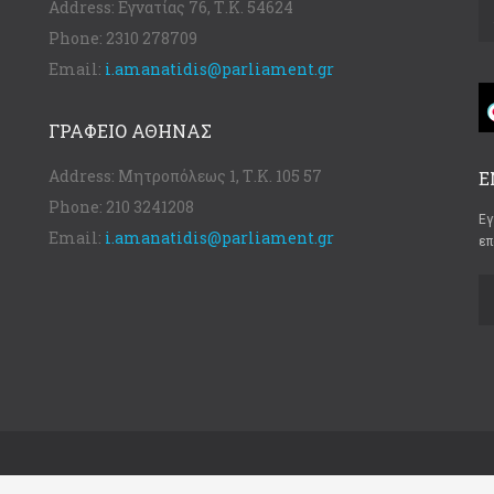
Address:
Εγνατίας 76, Τ.Κ. 54624
Phone:
2310 278709
Email:
i.amanatidis@parliament.gr
ΓΡΑΦΕΊΟ ΑΘΉΝΑΣ
Address:
Μητροπόλεως 1, Τ.Κ. 105 57
Ε
Phone:
210 3241208
Εγ
Email:
i.amanatidis@parliament.gr
επ
d