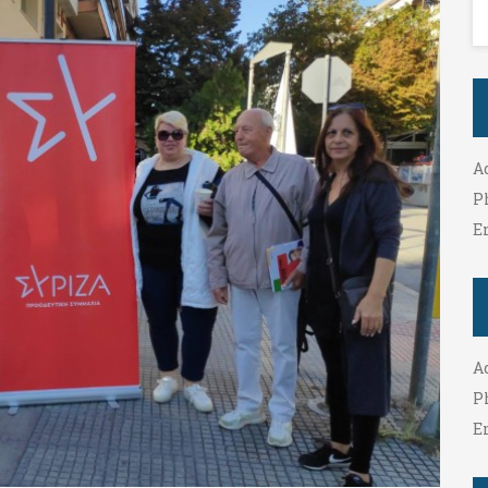
A
P
E
A
P
E