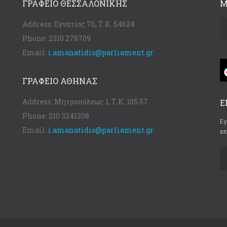
ΓΡΑΦΕΊΟ ΘΕΣΣΑΛΟΝΊΚΗΣ
Μ
Address:
Εγνατίας 76, Τ.Κ. 54624
Phone:
2310 278709
Email:
i.amanatidis@parliament.gr
ΓΡΑΦΕΊΟ ΑΘΉΝΑΣ
Address:
Μητροπόλεως 1, Τ.Κ. 105 57
Ε
Phone:
210 3241208
Εγ
Email:
i.amanatidis@parliament.gr
επ