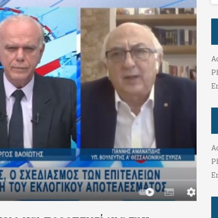
A
P
E
A
P
E