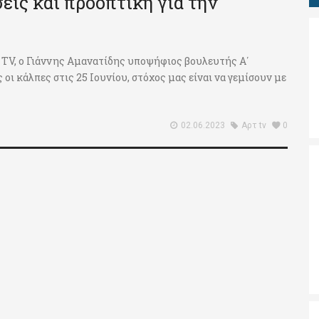
εις και προοπτική για την
 ΤV, ο Γιάννης Αμανατίδης υποψήφιος βουλευτής Α΄
οι κάλπες στις 25 Ιουνίου, στόχος μας είναι να γεμίσουν με
02.06.2023
Αρτ tv
0