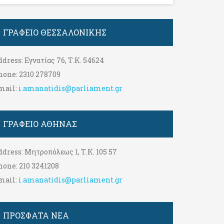
ΓΡΑΦΕΊΟ ΘΕΣΣΑΛΟΝΊΚΗΣ
ddress:
Εγνατίας 76, Τ.Κ. 54624
hone:
2310 278709
mail:
i.amanatidis@parliament.gr
ΓΡΑΦΕΊΟ ΑΘΉΝΑΣ
ddress:
Μητροπόλεως 1, Τ.Κ. 105 57
hone:
210 3241208
mail:
i.amanatidis@parliament.gr
ΠΡΟΣΦΑΤΑ ΝΕΑ