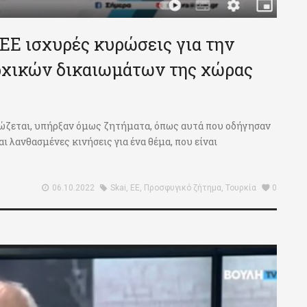
 ΕΕ ισχυρές κυρώσεις για την
ρχικών δικαιωμάτων της χώρας
 σώζεται, υπήρξαν όμως ζητήματα, όπως αυτά που οδήγησαν
 λανθασμένες κινήσεις για ένα θέμα, που είναι
06.10.2022
Skai
,
ΕΕ
,
Προσφυγικό ζήτημα
,
Τουρκία
0