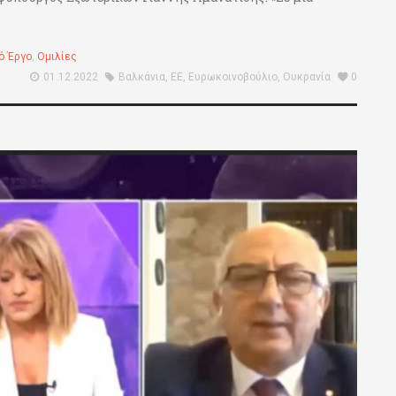
ό Έργο
,
Ομιλίες
01.12.2022
Βαλκάνια
,
ΕΕ
,
Ευρωκοινοβούλιο
,
Ουκρανία
0