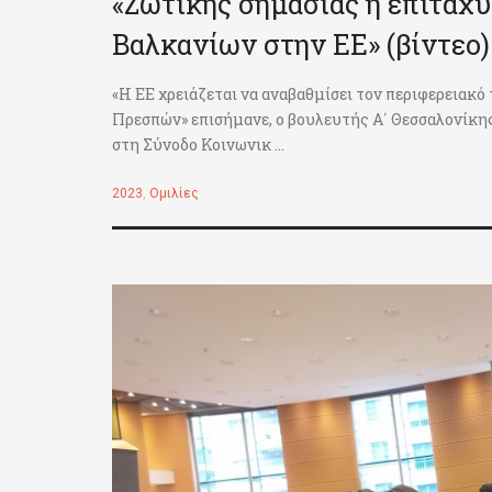
«Ζωτικής σημασίας η επιτάχ
Βαλκανίων στην ΕΕ» (βίντεο)
«Η ΕΕ χρειάζεται να αναβαθμίσει τον περιφερειακ
Πρεσπών» επισήμανε, ο βουλευτής Α΄ Θεσσαλονίκη
στη Σύνοδο Κοινωνικ ...
2023
,
Ομιλίες