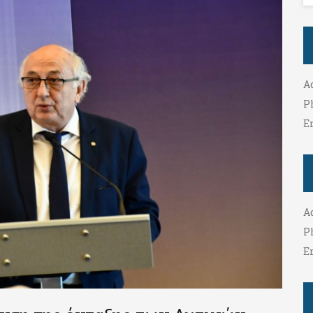
A
P
E
A
P
E