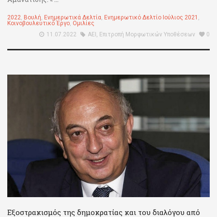
2022
,
Βουλή
,
Ενημερωτικά Δελτία
,
Ενημερωτικό Δελτίο Ιούλιος 2021
,
Κοινοβουλευτικό Έργο
,
Ομιλίες
11.07.2022
ΑΕΙ
,
Επιτροπή Μορφωτικών Υποθέσεων
0
Εξοστρακισμός της δημοκρατίας και του διαλόγου από