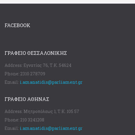
FACEBOOK
ΓΡΑΦΕΊΟ ΘΕΣΣΑΛΟΝΊΚΗΣ
Address:
Εγνατίας 76, Τ.Κ. 54624
Phone:
2310 278709
Email:
i.amanatidis@parliament.gr
ΓΡΑΦΕΊΟ ΑΘΉΝΑΣ
Address:
Μητροπόλεως 1, Τ.Κ. 105 57
Phone:
210 3241208
Email:
i.amanatidis@parliament.gr