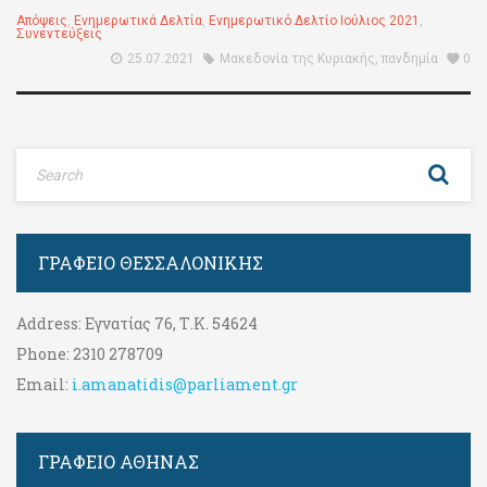
Απόψεις
,
Ενημερωτικά Δελτία
,
Ενημερωτικό Δελτίο Ιούλιος 2021
,
Συνεντεύξεις
25.07.2021
Μακεδονία της Κυριακής
,
πανδημία
0
ΓΡΑΦΕΊΟ ΘΕΣΣΑΛΟΝΊΚΗΣ
Address:
Εγνατίας 76, Τ.Κ. 54624
Phone:
2310 278709
Email:
i.amanatidis@parliament.gr
ΓΡΑΦΕΊΟ ΑΘΉΝΑΣ