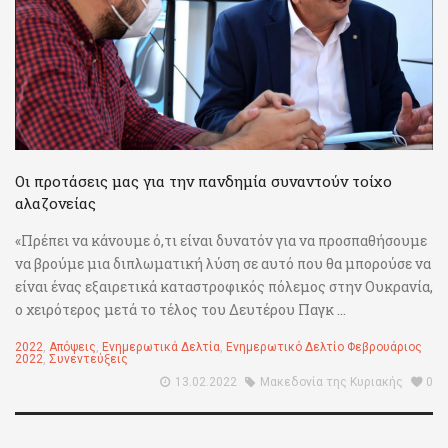
Οι προτάσεις μας για την πανδημία συναντούν τοίχο
αλαζονείας
«Πρέπει να κάνουμε ό,τι είναι δυνατόν για να προσπαθήσουμε
να βρούμε μια διπλωματική λύση σε αυτό που θα μπορούσε να
είναι ένας εξαιρετικά καταστροφικός πόλεμος στην Ουκρανία,
ο χειρότερος μετά το τέλος του Δευτέρου Παγκ ...
2022
,
Απόψεις
,
Ενημερωτικά Δελτία
,
Ενημερωτικό Δελτίο Φεβρουάριος
2022
,
Συνεντεύξεις
13.02.2022
Μακεδονία της Κυριακής
0