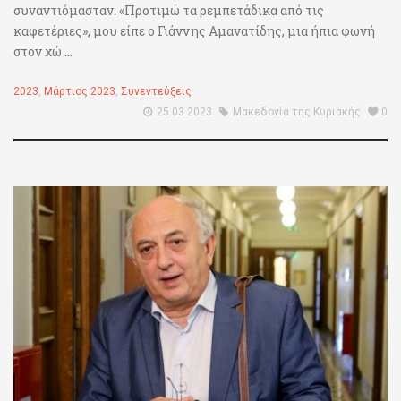
συναντιόμασταν. «Προτιμώ τα ρεμπετάδικα από τις
καφετέριες», μου είπε ο Γιάννης Αμανατίδης, μια ήπια φωνή
στον χώ ...
2023
,
Μάρτιος 2023
,
Συνεντεύξεις
25.03.2023
Μακεδονία της Κυριακής
0