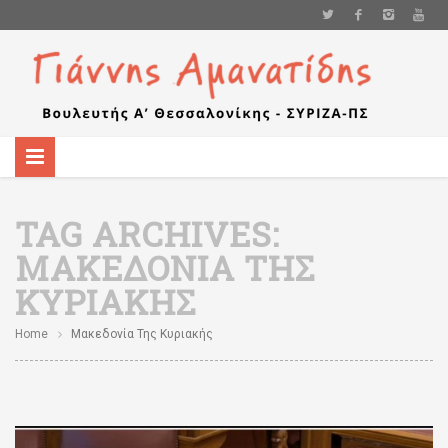
TAG ARCHIVES:
ΜΑΚΕΔΟΝΊΑ ΤΗΣ
ΚΥΡΙΑΚΉΣ
Home
Μακεδονία Της Κυριακής