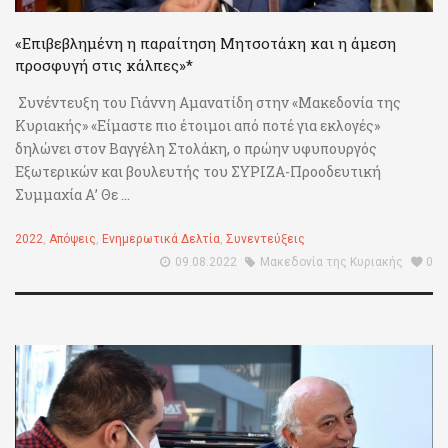
«Επιβεβλημένη η παραίτηση Μητσοτάκη και η άμεση
προσφυγή στις κάλπες»*
Συνέντευξη του Γιάννη Αμανατίδη στην «Μακεδονία της
Κυριακής» «Είμαστε πιο έτοιμοι από ποτέ για εκλογές»
δηλώνει στον Βαγγέλη Στολάκη, ο πρώην υφυπουργός
Εξωτερικών και βουλευτής του ΣΥΡΙΖΑ-Προοδευτική
Συμμαχία Α’ Θε ...
2022
,
Απόψεις
,
Ενημερωτικά Δελτία
,
Συνεντεύξεις
09.08.2022
Μακεδονία της Κυριακής
0