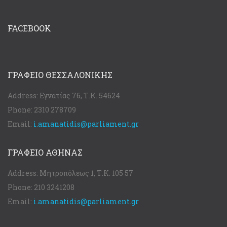
FACEBOOK
ΓΡΑΦΕΊΟ ΘΕΣΣΑΛΟΝΊΚΗΣ
Address:
Εγνατίας 76, Τ.Κ. 54624
Phone:
2310 278709
Email:
i.amanatidis@parliament.gr
ΓΡΑΦΕΊΟ ΑΘΉΝΑΣ
Address:
Μητροπόλεως 1, Τ.Κ. 105 57
Phone:
210 3241208
Email:
i.amanatidis@parliament.gr