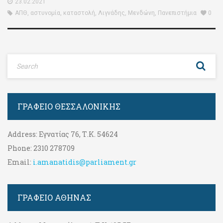
23.02.2021
ΑΠΘ
,
αστυνομία
,
καταστολή
,
Λιγνάδης
,
Μενδώνη
,
Πανεπιστήμια
0
ΓΡΑΦΕΊΟ ΘΕΣΣΑΛΟΝΊΚΗΣ
Address:
Εγνατίας 76, Τ.Κ. 54624
Phone:
2310 278709
Email:
i.amanatidis@parliament.gr
ΓΡΑΦΕΊΟ ΑΘΉΝΑΣ