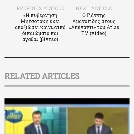
PREVIOUS ARTICLE
NEXT ARTICLE
«Η κυβέρνηση
Ο Γιάννης
Μητσοτάκη έχει
Αμανατίδης στους
απαξιώσει κοινωνικά
«Απέναντι» του Atlas
δικαιώματα και
TV (video)
αγαθά» (βίντεο)
RELATED ARTICLES