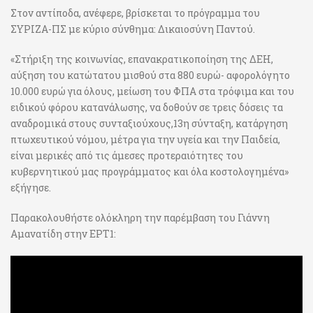
Στον αντίποδα, ανέφερε, βρίσκεται το πρόγραμμα του
ΣΥΡΙΖΑ-ΠΣ με κύριο σύνθημα: Δικαιοσύνη Παντού.
«Στήριξη της κοινωνίας, επανακρατικοποίηση της ΔΕΗ,
αύξηση του κατώτατου μισθού στα 880 ευρώ- αφορολόγητο
10.000 ευρώ για όλους, μείωση του ΦΠΑ στα τρόφιμα και του
ειδικού φόρου κατανάλωσης, να δοθούν σε τρεις δόσεις τα
αναδρομικά στους συνταξιούχους,13η σύνταξη, κατάργηση
πτωχευτικού νόμου, μέτρα για την υγεία και την Παιδεία,
είναι μερικές από τις άμεσες προτεραιότητες του
κυβερνητικού μας προγράμματος και όλα κοστολογημένα»
εξήγησε.
Παρακολουθήστε ολόκληρη την παρέμβαση του Γιάννη
Αμανατίδη στην ΕΡΤ1: