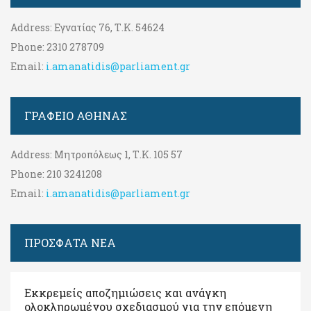
Address:
Εγνατίας 76, Τ.Κ. 54624
Phone:
2310 278709
Email:
i.amanatidis@parliament.gr
ΓΡΑΦΕΊΟ ΑΘΉΝΑΣ
Address:
Μητροπόλεως 1, Τ.Κ. 105 57
Phone:
210 3241208
Email:
i.amanatidis@parliament.gr
ΠΡΟΣΦΑΤΑ ΝΕΑ
Εκκρεμείς αποζημιώσεις και ανάγκη
ολοκληρωμένου σχεδιασμού για την επόμενη