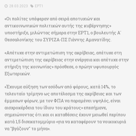
28.03.2023
ΕΡΤ1
«Οι πολίτες υπέφεραν από σειρά αποτυχιών και
αντικοινωνικών πολιτικών αυτής της κυβέρνησης»
υποστήριξε, μιλώντας σήμερα στην ΕΡΤ1, ο βουλευτής Α΄
Θεσσαλονίκης του ΣΥΡΙΖΑ-ΠΣ Γιάννης Αμανατίδης.
«Απέτυχε στην αντιμετώπιση της ακρίβειας, απέτυχε στη
αντιμετώπιση της ακρίβειας στην ενέργεια και απέτυχε στην
στήριξη της κοινωνίας» πρόσθεσε, ο πρώην υφυπουργός
Εξωτερικών.
«Έχουμε αύξηση των εσόδων από φόρους, κατά 14%, το
τελευταίο τρίμηνο ως αποτέλεσμα της ακρίβειας και των
έμμεσων φόρων, με τον ΦΠΑ να παραμένει υψηλός, είναι
αισχροκέρδεια του ίδιου του κράτους» επεσήμανε,
σημειώνοντας ότι και οι καταθέσεις έχουν μειωθεί περίπου
κατά 1,5 δισεκατομμύριο «για να καταφέρουν τα νοικοκυριά
να "βγάζουν" το μήνα».