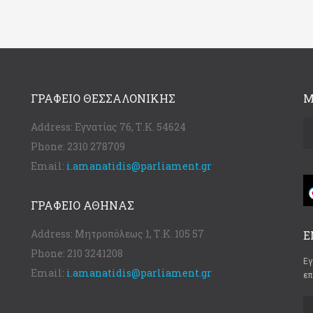
ΓΡΑΦΕΊΟ ΘΕΣΣΑΛΟΝΊΚΗΣ
Μ
Address:
Εγνατίας 76, Τ.Κ. 54624
Phone:
2310 278709
Email:
i.amanatidis@parliament.gr
ΓΡΑΦΕΊΟ ΑΘΉΝΑΣ
Address:
Μητροπόλεως 1, Τ.Κ. 105 57
Ε
Phone:
210 3241208
Εγ
Email:
i.amanatidis@parliament.gr
επ