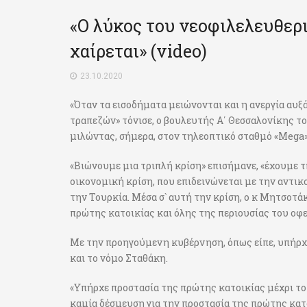
«Ο λύκος του νεοφιλελευθε
χαίρεται» (video)
23.10.2020
«Όταν τα εισοδήματα μειώνονται και η ανεργία αυξ
τραπεζών» τόνισε, ο βουλευτής Α΄ Θεσσαλονίκης 
μιλώντας, σήμερα, στον τηλεοπτικό σταθμό «Mega»
«Βιώνουμε μια τριπλή κρίση» επισήμανε, «έχουμε τ
οικονομική κρίση, που επιδεινώνεται με την αντικ
την Τουρκία. Μέσα σ` αυτή την κρίση, ο κ Μητσοτά
πρώτης κατοικίας και όλης της περιουσίας του οφ
Με την προηγούμενη κυβέρνηση, όπως είπε, υπήρχ
και το νόμο Σταθάκη.
«Υπήρχε προστασία της πρώτης κατοικίας μέχρι το
καμία δέσμευση για την προστασία της πρώτης κατο