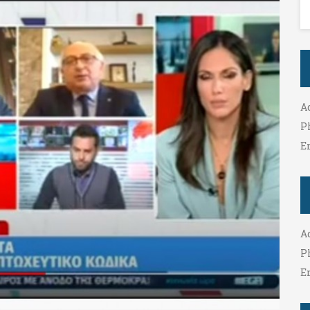
A
P
E
A
P
E