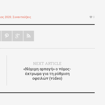
ιος 2020
,
Συνεντεύξεις
0
NEXT ARTICLE
«Νόμιμη αρπαγή» ο νόμος-
έκτρωμα για τη ρύθμιση
οφειλών (video)