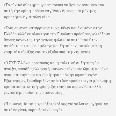
«Το εθνικό σύστημα υγείας πρέπει να βγει ενισχυμένο από
αυτή την κρίση, πρέπει να γίνουν άμεσες και μόνιμες
προσλήψεις γιατρών» είπε.
«Ζούμε μέρες κατάρριψης των μύθων και όχι μόνο στην
Ελλάδα, αλλά σε ολόκληρη την Ευρώπη» πρόσθεσε, «αλλάζουν
θέσεις κάνοντας την ανάγκη φιλότιμο αυτοί που ήταν
αντίθετοι στα ευρωομόλογα και ζητούσαν πιστοληπτική
γραμμή στήριξης για την έξοδο από τα μνημόνια».
«Ο ΣΥΡΙΖΑ έχει προτάσεις και η πολιτική συζήτηση θα
ανοίξει, επειδή η ελληνική κοινωνία είναι πιο ώριμη και έχει
ανοικτά ευήκοα ώτα», εκτίμησε ο πρώην υφυπουργός
Εξωτερικών, ξεκαθαρίζοντας ότι δεν πρόκειται για μια ακόμη
χρηματοπιστωτική κρίση εξαιτίας του κορωνοϊού, αλλά
γενικότερη κρίση της οικονομίας.
«Η οικονομία τους χρειάζεται όλους για να λειτουργήσει. Αν
αυτό δε γίνει, αύριο θα είναι αργά».