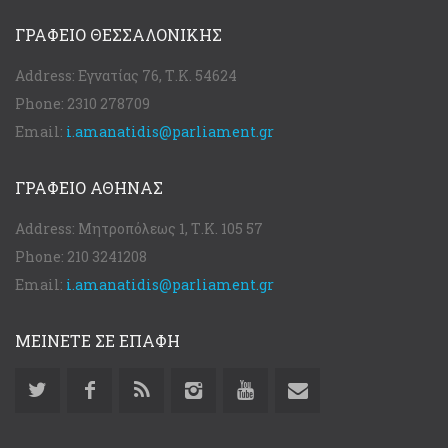
ΓΡΑΦΕΊΟ ΘΕΣΣΑΛΟΝΊΚΗΣ
Address:
Εγνατίας 76, Τ.Κ. 54624
Phone:
2310 278709
Email:
i.amanatidis@parliament.gr
ΓΡΑΦΕΊΟ ΑΘΉΝΑΣ
Address:
Μητροπόλεως 1, Τ.Κ. 105 57
Phone:
210 3241208
Email:
i.amanatidis@parliament.gr
ΜΕΙΝΕΤΕ ΣΕ ΕΠΑΦΗ