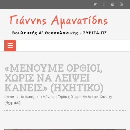
«ΜΈΝΟΥΜΕ ΌΡΘΙΟΙ,
ΧΩΡΊΣ ΝΑ ΛΕΊΨΕΙ
ΚΑΝΕΊΣ» (ΗΧΗΤΙΚΌ)
Home
Απόψεις
«Μένουμε Όρθιοι, Χωρίς Να Λείψει Κανείς»
(ηχητικό)