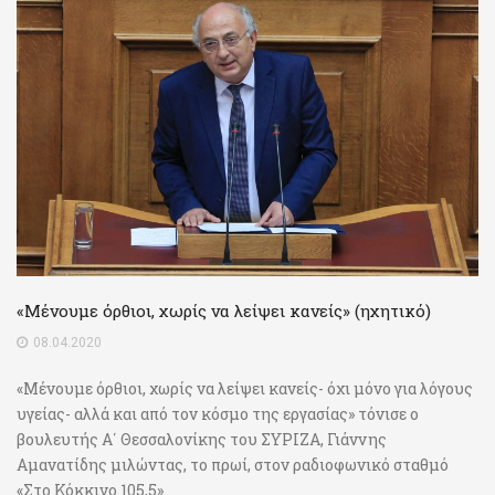
«Μένουμε όρθιοι, χωρίς να λείψει κανείς» (ηχητικό)
08.04.2020
«Μένουμε όρθιοι, χωρίς να λείψει κανείς- όχι μόνο για λόγους
υγείας- αλλά και από τον κόσμο της εργασίας» τόνισε ο
βουλευτής Α΄ Θεσσαλονίκης του ΣΥΡΙΖΑ, Γιάννης
Αμανατίδης μιλώντας, το πρωί, στον ραδιοφωνικό σταθμό
«Στο Κόκκινο 105,5».