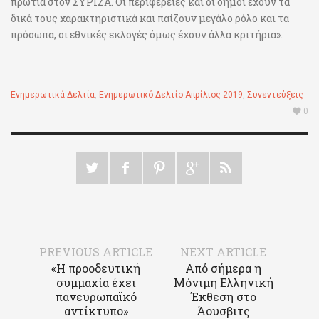
πρωτιά στον ΣΥΡΙΖΑ. Οι περιφέρειες και οι δήμοι έχουν τα
δικά τους χαρακτηριστικά και παίζουν μεγάλο ρόλο και τα
πρόσωπα, οι εθνικές εκλογές όμως έχουν άλλα κριτήρια».
Ενημερωτικά Δελτία
,
Ενημερωτικό Δελτίο Απρίλιος 2019
,
Συνεντεύξεις
0
PREVIOUS ARTICLE
NEXT ARTICLE
«Η προοδευτική
Από σήμερα η
συμμαχία έχει
Μόνιμη Ελληνική
πανευρωπαϊκό
Έκθεση στο
αντίκτυπο»
Άουσβιτς