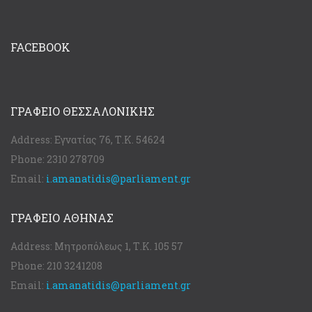
FACEBOOK
ΓΡΑΦΕΊΟ ΘΕΣΣΑΛΟΝΊΚΗΣ
Address:
Εγνατίας 76, Τ.Κ. 54624
Phone:
2310 278709
Email:
i.amanatidis@parliament.gr
ΓΡΑΦΕΊΟ ΑΘΉΝΑΣ
Address:
Μητροπόλεως 1, Τ.Κ. 105 57
Phone:
210 3241208
Email:
i.amanatidis@parliament.gr