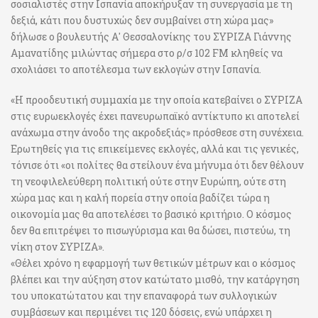
σοσιαλιστές στην Ισπανία αποκήρυξαν τη συνεργασία με τη
δεξιά, κάτι που δυστυχώς δεν συμβαίνει στη χώρα μας»
δήλωσε ο βουλευτής Α' Θεσσαλονίκης του ΣΥΡΙΖΑ Γιάννης
Αμανατίδης μιλώντας σήμερα στο ρ/σ 102 FM κληθείς να
σχολιάσει το αποτέλεσμα των εκλογών στην Ισπανία.
«Η προοδευτική συμμαχία με την οποία κατεβαίνει ο ΣΥΡΙΖΑ
στις ευρωεκλογές έχει πανευρωπαϊκό αντίκτυπο κι αποτελεί
ανάχωμα στην άνοδο της ακροδεξιάς» πρόσθεσε στη συνέχεια.
Ερωτηθείς για τις επικείμενες εκλογές, αλλά και τις γενικές,
τόνισε ότι «οι πολίτες θα στείλουν ένα μήνυμα ότι δεν θέλουν
τη νεοφιλελεύθερη πολιτική ούτε στην Ευρώπη, ούτε στη
χώρα μας και η καλή πορεία στην οποία βαδίζει τώρα η
οικονομία μας θα αποτελέσει το βασικό κριτήριο. Ο κόσμος
δεν θα επιτρέψει το πισωγύρισμα και θα δώσει, πιστεύω, τη
νίκη στον ΣΥΡΙΖΑ».
«Θέλει χρόνο η εφαρμογή των θετικών μέτρων και ο κόσμος
βλέπει και την αύξηση στον κατώτατο μισθό, την κατάργηση
του υποκατώτατου και την επαναφορά των συλλογικών
συμβάσεων και περιμένει τις 120 δόσεις, ενώ υπάρχει η