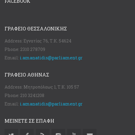
FACEBOOK
ΓΡΑΦΕΊΟ ΘΕΣΣΑΛΟΝΊΚΗΣ
Address:
Εγνατίας 76, Τ.Κ. 54624
Phone:
2310 278709
Email:
i.amanatidis@parliament.gr
ΓΡΑΦΕΊΟ ΑΘΉΝΑΣ
Address:
Μητροπόλεως 1, Τ.Κ. 105 57
Phone:
210 3241208
Email:
i.amanatidis@parliament.gr
ΜΕΙΝΕΤΕ ΣΕ ΕΠΑΦΗ