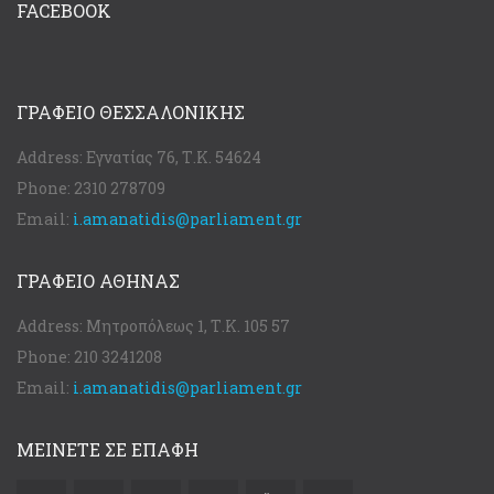
FACEBOOK
ΓΡΑΦΕΊΟ ΘΕΣΣΑΛΟΝΊΚΗΣ
Address:
Εγνατίας 76, Τ.Κ. 54624
Phone:
2310 278709
Email:
i.amanatidis@parliament.gr
ΓΡΑΦΕΊΟ ΑΘΉΝΑΣ
Address:
Μητροπόλεως 1, Τ.Κ. 105 57
Phone:
210 3241208
Email:
i.amanatidis@parliament.gr
ΜΕΙΝΕΤΕ ΣΕ ΕΠΑΦΗ