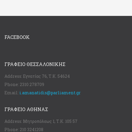
FACEBOOK
ΓΡΑΦΕΊΟ ΘΕΣΣΑΛΟΝΊΚΗΣ
Address:
Εγνατίας 76, Τ.Κ. 54624
Phone:
2310 278709
Email:
i.amanatidis@parliament.gr
ΓΡΑΦΕΊΟ ΑΘΉΝΑΣ
Address:
Μητροπόλεως 1, Τ.Κ. 105 57
Phone:
210 3241208