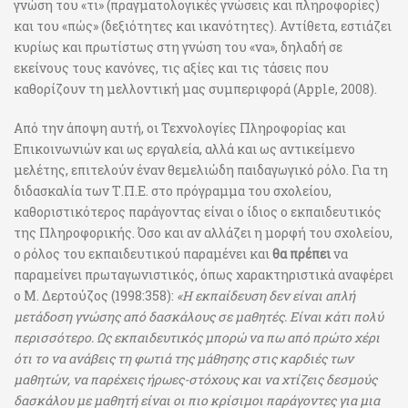
γνώση του «τι» (πραγματολογικές γνώσεις και πληροφορίες)
και του «πώς» (δεξιότητες και ικανότητες). Αντίθετα, εστιάζει
κυρίως και πρωτίστως στη γνώση του «να», δηλαδή σε
εκείνους τους κανόνες, τις αξίες και τις τάσεις που
καθορίζουν τη μελλοντική μας συμπεριφορά (Apple, 2008).
Από την άποψη αυτή, οι Τεχνολογίες Πληροφορίας και
Επικοινωνιών και ως εργαλεία, αλλά και ως αντικείμενο
μελέτης, επιτελούν έναν θεμελιώδη παιδαγωγικό ρόλο. Για τη
διδασκαλία των Τ.Π.Ε. στο πρόγραμμα του σχολείου,
καθοριστικότερος παράγοντας είναι ο ίδιος ο εκπαιδευτικός
της Πληροφορικής. Όσο και αν αλλάζει η μορφή του σχολείου,
ο ρόλος του εκπαιδευτικού παραμένει και
θα πρέπει
να
παραμείνει πρωταγωνιστικός, όπως χαρακτηριστικά αναφέρει
ο Μ. Δερτούζος (1998:358):
«Η εκπαίδευση δεν είναι απλή
μετάδοση γνώσης από δασκάλους σε μαθητές. Είναι κάτι πολύ
περισσότερο. Ως εκπαιδευτικός μπορώ να πω από πρώτο χέρι
ότι το να ανάβεις τη φωτιά της μάθησης στις καρδιές των
μαθητών, να παρέχεις ήρωες-στόχους και να χτίζεις δεσμούς
δασκάλου με μαθητή είναι οι πιο κρίσιμοι παράγοντες για μια