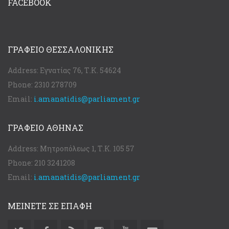
FACEBOOK
ΓΡΑΦΕΊΟ ΘΕΣΣΑΛΟΝΊΚΗΣ
Address:
Εγνατίας 76, Τ.Κ. 54624
Phone:
2310 278709
Email:
i.amanatidis@parliament.gr
ΓΡΑΦΕΊΟ ΑΘΉΝΑΣ
Address:
Μητροπόλεως 1, Τ.Κ. 105 57
Phone:
210 3241208
Email:
i.amanatidis@parliament.gr
ΜΕΙΝΕΤΕ ΣΕ ΕΠΑΦΗ