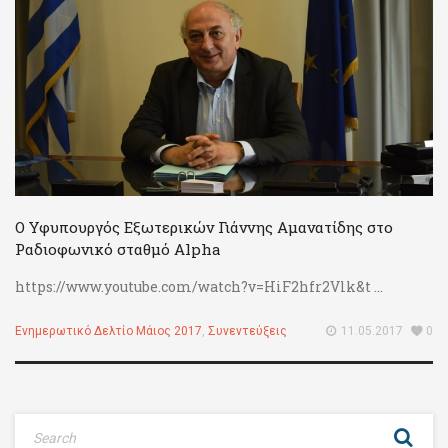
Ο Υφυπουργός Εξωτερικών Γιάννης Αμανατίδης στο
Ραδιοφωνικό σταθμό Alpha
https://www.youtube.com/watch?v=HiF2hfr2Vlk&t ...
Ενημερωτικό Δελτίο Μάιος 2017
,
Συνεντεύξεις
11.05.2017
0