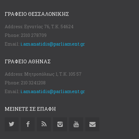
ΓΡΑΦΕΊΟ ΘΕΣΣΑΛΟΝΊΚΗΣ
Address:
Εγνατίας 76, Τ.Κ. 54624
Phone:
2310 278709
Email:
i.amanatidis@parliament.gr
ΓΡΑΦΕΊΟ ΑΘΉΝΑΣ
Address:
Μητροπόλεως 1, Τ.Κ. 105 57
Phone:
210 3241208
Email:
i.amanatidis@parliament.gr
ΜΕΙΝΕΤΕ ΣΕ ΕΠΑΦΗ