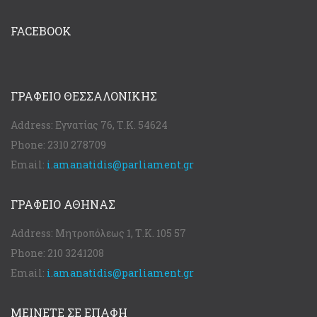
FACEBOOK
ΓΡΑΦΕΊΟ ΘΕΣΣΑΛΟΝΊΚΗΣ
Address:
Εγνατίας 76, Τ.Κ. 54624
Phone:
2310 278709
Email:
i.amanatidis@parliament.gr
ΓΡΑΦΕΊΟ ΑΘΉΝΑΣ
Address:
Μητροπόλεως 1, Τ.Κ. 105 57
Phone:
210 3241208
Email:
i.amanatidis@parliament.gr
ΜΕΙΝΕΤΕ ΣΕ ΕΠΑΦΗ