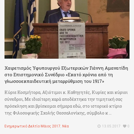
Χαιρετισμός Υφυπουργού Εξωτερικών Γιάννη Αμανατίδη
στο Επιστημονικό Συνέδριο «Εκατό χρόνια από τη
γλωσσοεκπαιδευτική μεταρρύθμιση του 1917»
Κύριε Κοσμήτορα, Αξιότιμοι κ. Καθηγητές, Κυρίες και κύριοι
σύνεδροι, Με ιδιαίτερη χαρά αποδέχτηκα την τιμητική σας
πρόσκληση και βρίσκομαι σήμερα εδώ, στο ιστορικό κτίριο
της Φιλοσοφικής Σχολής Θεσσαλονίκης, σύμβολο κ ...
Ενημερωτικό Δελτίο Μάιος 2017
,
Νέα
13.05.2017
0