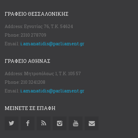
ΓΡΑΦΕΊΟ ΘΕΣΣΑΛΟΝΊΚΗΣ
Address:
Εγνατίας 76, Τ.Κ. 54624
Phone:
2310 278709
Email:
i.amanatidis@parliament.gr
ΓΡΑΦΕΊΟ ΑΘΉΝΑΣ
Address:
Μητροπόλεως 1, Τ.Κ. 105 57
Phone:
210 3241208
Email:
i.amanatidis@parliament.gr
ΜΕΙΝΕΤΕ ΣΕ ΕΠΑΦΗ